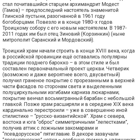
стал почитавшийся старцем архимандрит Модест
(Гамов) – предпоследний настоятель знаменитой
Глинской пустыни, разогнанной в 1961 году
богоборцами. Повезло и в конце 1980-х годов
Троицкому собору с его новым настоятелем. В 1987-
2011 годах им был отец Зиновий (Корзинкин) (ныне
митрополит Саранский и Мордовский).
Троицкий храм начали строить в конце ХVIII века, когда
в российской провинции ещё оставались популярны
традиции позднего барокко – в этом стиле и был
составлен первоначальный проект церкви. Четверик
(возможно и даже вероятнее всего, двусветный)
получил граненое покрытие с прорезанными в верхней
части фасадов по сторонам света и выделенными
полуциркульными изгибами карниза люкарнами;
покрытие венчал восьмигранный барабан с небольшой
главкой. Позже храм расширяли и в середине ХIХ века
кардинально перестроили – уже в совершенно иной
стилистике – “русско-византийской”. Храм с севера,
востока и юга “оброс” симметричными “лепестками”,
получив аттик с ложными закомарами и
“псевдорусское” пятиглавие. В декоре зазвучали
“древнерусские” нотки – особенно громко в наличниках