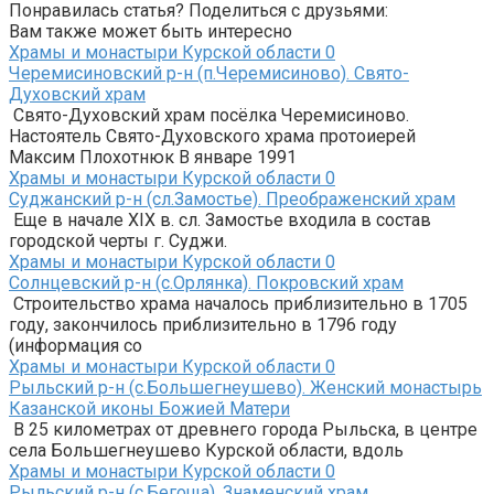
Понравилась статья? Поделиться с друзьями:
Вам также может быть интересно
Храмы и монастыри Курской области
0
Черемисиновский р-н (п.Черемисиново). Свято-
Духовский храм
Свято-Духовский храм посёлка Черемисиново.
Настоятель Свято-Духовского храма протоиерей
Максим Плохотнюк В январе 1991
Храмы и монастыри Курской области
0
Суджанский р-н (сл.Замостье). Преображенский храм
Еще в начале ХIХ в. сл. Замостье входила в состав
городской черты г. Суджи.
Храмы и монастыри Курской области
0
Солнцевский р-н (с.Орлянка). Покровский храм
Строительство храма началось приблизительно в 1705
году, закончилось приблизительно в 1796 году
(информация со
Храмы и монастыри Курской области
0
Рыльский р-н (с.Большегнеушево). Женский монастырь
Казанской иконы Божией Матери
В 25 километрах от древнего города Рыльска, в центре
села Большегнеушево Курской области, вдоль
Храмы и монастыри Курской области
0
Рыльский р-н (с.Бегоща). Знаменский храм