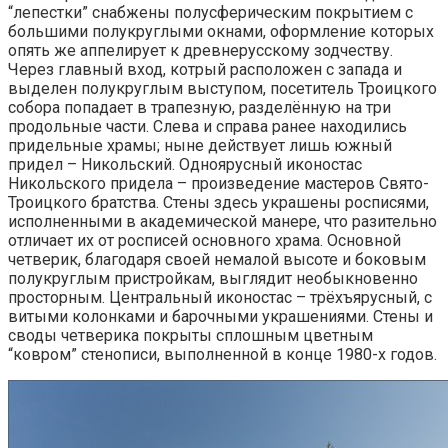
“лепестки” снабжены полусферическим покрытием с
большими полукруглыми окнами, оформление которых
опять же аппелирует к древнерусскому зодчеству.
Через главный вход, котрый расположен с запада и
выделен полукруглым выступом, посетитель Троицкого
собора попадает в трапезную, разделённую на три
продольные части. Слева и справа ранее находились
придельные храмы; ныне действует лишь южный
придел – Никольский. Одноярусный иконостас
Никольского придела – произведение мастеров Свято-
Троицкого братства. Стены здесь украшены росписями,
исполненными в академической манере, что разительно
отличает их от росписей основного храма. Основной
четверик, благодаря своей немалой высоте и боковым
полукруглым пристройкам, выглядит необыкновенно
просторным. Центральный иконостас – трёхъярусный, с
витыми колонками и барочными украшениями. Стены и
своды четверика покрыты сплошным цветным
“ковром” стенописи, выполненной в конце 1980-х годов.