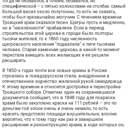
тогда не обзавёлся, а точнее, обзавёлся, но
специфической – с пятью колоколами на столбах: самый
большой весил около полутонны, то есть не сказать,
чтобы был чрезвычайно могучим. С течением времени
Троицкий храм оказался тесен. Щигры пусть и медленно,
но в “населённости” прибавляли. Если в период
строительства этой церкви в городе было полторы
тысячи жителей, то к 1860 году численность
щигровского населения “подвалила” к пяти тысячам
человек. Старая каменная церковь в какой-то момент
перестала вмещать всех желающих и её решили
расширить.
В 1850-х годах почти все новые храмы в России
строились в псевдорусском стиле, внедрённом в
отечественное зодчество железной рукой самодержца.
К этому времени и относится достройка и перестройка
Троицкого собора. Отметим: один из сохранившихся
документов сообщает, что в 1848 году для покраски
храма было закуплено краски на 111 рублей – это по
деньгам той эпохи очень и очень немало, то есть
красить предстояло площади внушительные; вполне
вероятно, что к тому году как раз и завершили
расширение и реконструкцию храма, в ходе которых он,