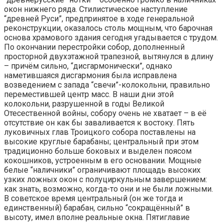
окон нижнего ряда. Стилистическое наступление
“древней Руси”, предпринятое в ходе генеральной
реконструкции, оказалось столь мощным, что барочная
основа храмового здания сегодня угадывается с трудом.
По окончании перестройки собор, дополненный
просторной двухэтажной трапезной, вытянулся в длину
– причём сильно, “дисгармонически”, однако
наметившаяся дисгармония была исправлена
возведением с запада “свечи”-колокольни, правильно
переместившей центр масс. В наши дни этой
колокольни, разрушенной в годы Великой
Отесественной войны, собору очень не хватает – в её
отсутствие он как бы заваливается к востоку. Пять
луковичных глав Троицкого собора поставлены на
высокие круглые барабаны; центральный при этом
традиционно больше боковых и выделен поясом
кокошников, устроенным в его основании. Мощные
белые “наличники” ограничивают площадь высоких
узких ложных окон с полуциркульным завершением:
как знать, возможно, когда-то они и не были ложными.
В советское время центральный (он же тогда и
единственный) барабан, сильно “сокращённый” в
высоту, имел вполне реальные окна. Пятиглавие