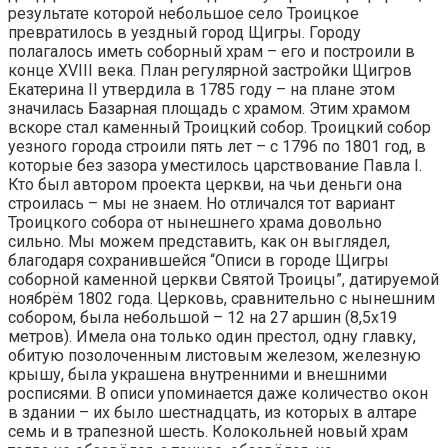
результате которой небольшое село Троицкое
превратилось в уездный город Щигры. Городу
полагалось иметь соборный храм – его и построили в
конце ХVIII века. План регулярной застройки Щигров
Екатерина II утвердила в 1785 году – на плане этом
значилась Базарная площадь с храмом. Этим храмом
вскоре стал каменный Троицкий собор. Троицкий собор
уезного города строили пять лет – с 1796 по 1801 год, в
которые без зазора уместилось царствование Павла I.
Кто был автором проекта церкви, на чьи деньги она
строилась – мы не знаем. Но отличался тот вариант
Троицкого собора от нынешнего храма довольно
сильно. Мы можем представить, как он выглядел,
благодаря сохранившейся “Описи в городе Щигры
соборной каменной церкви Святой Троицы”, датируемой
ноябрём 1802 года. Церковь, сравнительно с нынешним
собором, была небольшой – 12 на 27 аршин (8,5х19
метров). Имела она только один престол, одну главку,
обитую позолоченным листовым железом, железную
крышу, была украшена внутренними и внешними
росписями. В описи упоминается даже количество окон
в здании – их было шестнадцать, из которых в алтаре
семь и в трапезной шесть. Колокольней новый храм