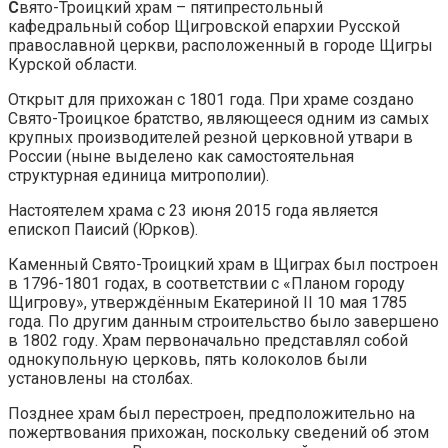
С
вято-Троицкий храм – пятипрестольный
кафедральный собор Щигровской епархии Русской
православной церкви, расположенный в городе Щигры
Курской области.
Открыт для прихожан с 1801 года. При храме создано
Свято-Троицкое братство, являющееся одним из самых
крупных производителей резной церковной утвари в
России (ныне выделено как самостоятельная
структурная единица митрополии).
Настоятелем храма с 23 июня 2015 года является
епископ Паисий (Юрков).
Каменный Свято-Троицкий храм в Щиграх был построен
в 1796-1801 годах, в соответствии с «Планом городу
Щигрову», утверждённым Екатериной II 10 мая 1785
года. По другим данным строительство было завершено
в 1802 году. Храм первоначально представлял собой
однокупольную церковь, пять колоколов были
установлены на столбах.
Позднее храм был перестроен, предположительно на
пожертвования прихожан, поскольку сведений об этом