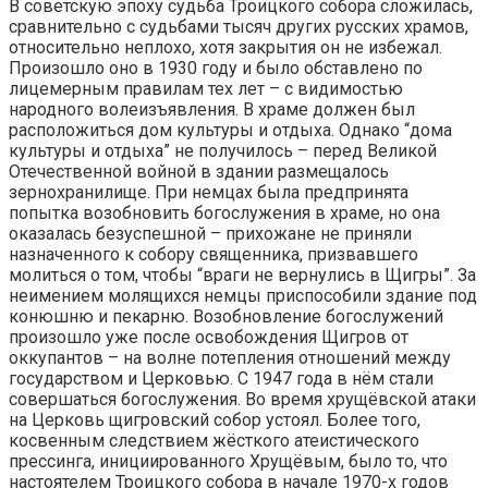
В советскую эпоху судьба Троицкого собора сложилась,
сравнительно с судьбами тысяч других русских храмов,
относительно неплохо, хотя закрытия он не избежал.
Произошло оно в 1930 году и было обставлено по
лицемерным правилам тех лет – с видимостью
народного волеизъявления. В храме должен был
расположиться дом культуры и отдыха. Однако “дома
культуры и отдыха” не получилось – перед Великой
Отечественной войной в здании размещалось
зернохранилище. При немцах была предпринята
попытка возобновить богослужения в храме, но она
оказалась безуспешной – прихожане не приняли
назначенного к собору священника, призвавшего
молиться о том, чтобы “враги не вернулись в Щигры”. За
неимением молящихся немцы приспособили здание под
конюшню и пекарню. Возобновление богослужений
произошло уже после освобождения Щигров от
оккупантов – на волне потепления отношений между
государством и Церковью. С 1947 года в нём стали
совершаться богослужения. Во время хрущёвской атаки
на Церковь щигровский собор устоял. Более того,
косвенным следствием жёсткого атеистического
прессинга, инициированного Хрущёвым, было то, что
настоятелем Троицкого собора в начале 1970-х годов