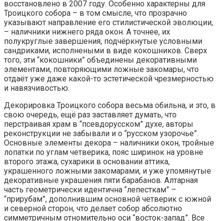
восстановлено в 2007 году. Особенно характерны для
Троицкого собора – в том смысле, что прозрачно
указывают направление его стилистической эволюции,
– наличники нижнего ряда окон. А точнее, их
полукруглые завершения, подчёркнутые условными
сандриками, исполнеными в виде кокошников. Сверх
того, эти “кокошники” объединены декоративными
элементами, повторяющими ложные закомары, что
отдаёт уже даже какой-то эстетической чрезмерностью
и навязчивостью.
Декорировка Троицкого собора весьма обильна, и это, в
свою очередь, ещё раз заставляет думать, что
перстраивая храм в “псевдорусском” духе, авторы
реконструкции не забывали и о “русском узорочье”.
Основные элементы декора – наличники окон, тройные
лопатки по углам четверика, пояс ширинок на уровне
второго этажа, сухарики в основании аттика,
украшенного ложными закомарами, и уже упомянутые
декоративные украшения пяти барабанов. Алтарная
часть геометрически идентична “лепесткам” –
“прирубам”, дополнившим основной четверик с южной
и северной сторон, что делает собор абсолютно
симметричным отномительно оси “восток-запад”. Все