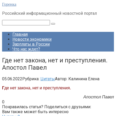
Перейти
Горенка
к
Российский информационный новостной портал
контенту
Поиск:
Главная
Новости экономики
Зарплаты в России
Что нас ждет?
Где нет закона, нет и преступления.
Апостол Павел
05.06.2022
Рубрика:
Цитаты
Автор:
Калинина Елена
Г
де нет закона, нет и преступления.
Апостол Павел
0
Понравилась статья? Поделиться с друзьями:
Вам также может быть интересно