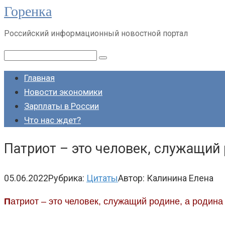
Горенка
Перейти
к
Российский информационный новостной портал
контенту
Поиск:
Главная
Новости экономики
Зарплаты в России
Что нас ждет?
Патриот – это человек, служащий 
05.06.2022
Рубрика:
Цитаты
Автор:
Калинина Елена
П
атриот – это человек, служащий родине, а родина