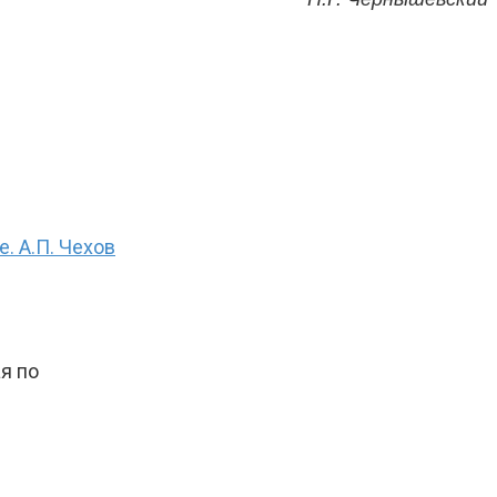
е. А.П. Чехов
я по