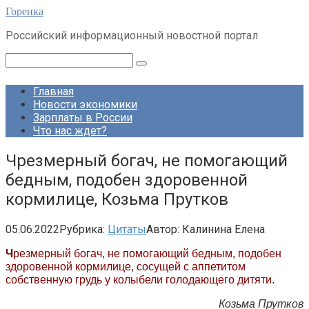
Перейти
Горенка
к
Российский информационный новостной портал
контенту
Поиск:
Главная
Новости экономики
Зарплаты в России
Что нас ждет?
Чрезмерный богач, не помогающий
бедным, подобен здоровенной
кормилице, Козьма Прутков
05.06.2022
Рубрика:
Цитаты
Автор:
Калинина Елена
Ч
резмерный богач, не помогающий бедным, подобен
здоровенной кормилице, сосущей с аппетитом
собственную грудь у колыбели голодающего дитяти.
Козьма Прутков