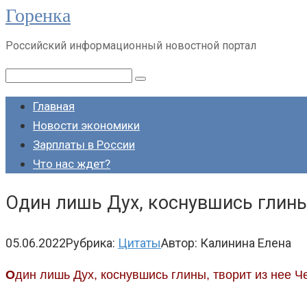
Горенка
Перейти
к
Российский информационный новостной портал
контенту
Поиск:
Главная
Новости экономики
Зарплаты в России
Что нас ждет?
Один лишь Дух, коснувшись глины,
05.06.2022
Рубрика:
Цитаты
Автор:
Калинина Елена
О
дин лишь Дух, коснувшись глины, творит из нее Ч