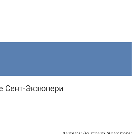
де Сент-Экзюпери
Антуан де Сент-Экзюпери