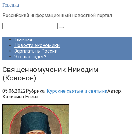
Перейти
Горенка
к
Российский информационный новостной портал
контенту
Поиск:
Главная
Новости экономики
Зарплаты в России
Что нас ждет?
Священномученик Никодим
(Кононов)
05.06.2022
Рубрика:
Курские святые и святыни
Автор:
Калинина Елена