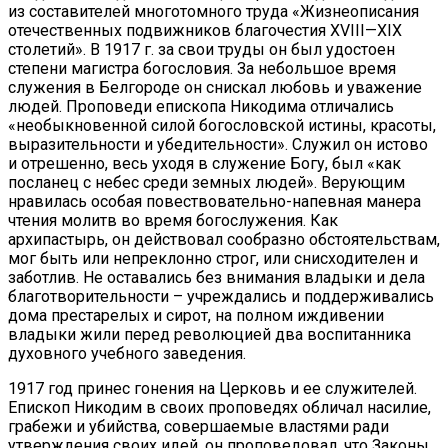
из составителей многотомного труда «Жизнеописания
отечественных подвижников благочестия XVIII—XIX
столетий». В 1917 г. за свои труды он был удостоен
степени магистра богословия. За небольшое время
служения в Белгороде он снискал любовь и уважение
людей. Проповеди епископа Никодима отличались
«необыкновенной силой богословской истины, красоты,
выразительности и убедительности». Служил он истово
и отрешенно, весь уходя в служение Богу, был «как
посланец с небес среди земных людей». Верующим
нравилась особая повествовательно-напевная манера
чтения молитв во время бо­гослужения. Как
архипастырь, он действовал сообразно обстоятельствам,
мог быть или непреклонно строг, или снисходителен и
заботлив. Не оставались без внимания владыки и дела
благотворительности – учреждались и поддерживались
дома престарелых и сирот, на полном иждивении
владыки жили перед революцией два воспитанника
духовного учебного заведения.
1917 год принес гонения на Церковь и ее служителей.
Епископ Никодим в своих проповедях обличал насилие,
грабежи и убийства, совершаемые властями ради
утверждения своих идей, он про­поведовал, что Законы