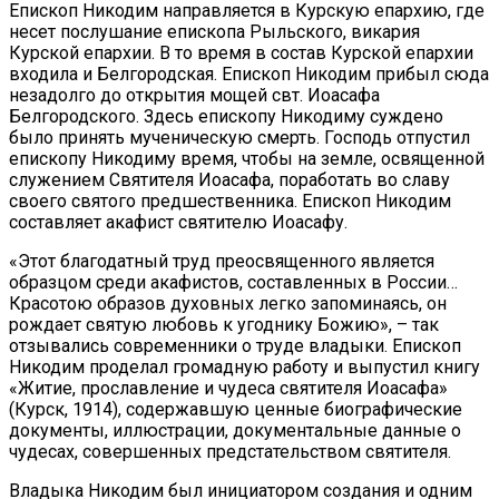
Епископ Никодим направляется в Курскую епархию, где
несет послушание епископа Рыльского, викария
Курской епархии. В то время в состав Курской епархии
входила и Белгородская. Епископ Никодим прибыл сюда
незадолго до открытия мощей свт. Иоасафа
Белгородского. Здесь епископу Никодиму суждено
было принять мученическую смерть. Господь отпустил
епископу Никоди­му время, чтобы на земле, освященной
служением Святителя Иоасафа, поработать во славу
своего святого предшественника. Епископ Никодим
составляет акафист святителю Иоасафу.
«Этот благодатный труд преосвященного является
образцом среди акафистов, составленных в России…
Красотою образов духовных легко запоминаясь, он
рождает святую любовь к угоднику Божию», – так
отзывались современники о труде владыки. Епископ
Никодим проделал громадную работу и выпустил книгу
«Житие, прославление и чудеса святителя Иоасафа»
(Курск, 1914), содержавшую ценные биографические
документы, иллюстрации, документальные данные о
чудесах, совершенных предстательством святителя.
Владыка Никодим был инициатором создания и одним