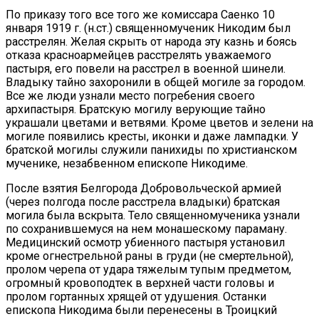
По приказу того все того же комиссара Саенко 10
января 1919 г. (н.ст.) священномученик Никодим был
расстрелян. Желая скрыть от народа эту казнь и боясь
отказа красноармейцев расстрелять уважаемого
пастыря, его повели на расстрел в военной шинели.
Владыку тайно захоронили в общей могиле за городом.
Все же люди узнали место погребения своего
архипастыря. Братскую могилу верующие тайно
украшали цветами и ветвями. Кроме цветов и зелени на
могиле появились кресты, иконки и даже лампадки. У
братской могилы служили панихиды по христианском
мученике, незабвенном епископе Никодиме.
После взятия Белгорода Добровольческой армией
(через полгода после расстрела владыки) братская
могила была вскрыта. Тело священномученика узнали
по сохранившемуся на нем монашескому параману.
Медицинский осмотр убиенного пастыря установил
кроме огнестрельной раны в груди (не смертельной),
пролом черепа от удара тяжелым тупым предметом,
огромный кровоподтек в верхней части головы и
пролом гортанных хрящей от удушения. Останки
епископа Никодима были перенесены в Троицкий