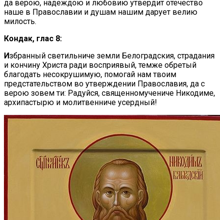
да верою, надеждою и любовию утвердит отечество
наше в Православии и душам нашим дарует велию
милость.
Кондак, глас 8:
И
збранный светильниче земли Белоградския, страдания
и кончину Христа ради восприявый, темже обретый
благодать несокрушимую, помогай нам твоим
предстательством во утверждении Православия, да с
верою зовем ти: Радуйся, священномучениче Никодиме,
архипастырю и молитвенниче усердный!