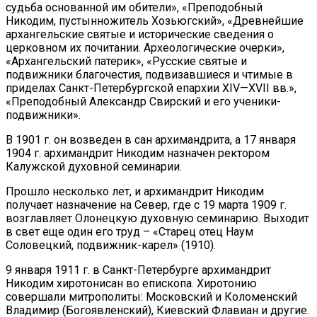
судьба основанной им обители», «Преподобный
Никодим, пустынножитель Хозьюгский», «Древнейшие
ар­хангельские святые и исторические сведения о
церковном их почи­тании. Археологические очерки»,
«Архангельский патерик», «Рус­ские святые и
подвижники благочестия, подвизавшиеся и чтимые в
приделах Санкт-Петербургской епархии XIV—XVII вв.»,
«Преподоб­ный Александр Свирский и его ученики-
подвижники».
В 1901 г. он возведен в сан архимандрита, а 17 января
1904 г. архимандрит Никодим назначен ректором
Калужской духовной семинарии.
Прошло несколько лет, и архимандрит Никодим
получает назначение на Север, где с 19 марта 1909 г.
возглавляет Олонецкую духовную семинарию. Выходит
в свет еще один его труд – «Старец отец Наум
Соловецкий, подвижник-карел» (1910).
9 января 1911 г. в Санкт-Петербурге архимандрит
Никодим хиротонисан во епископа. Хиротонию
совершали митрополиты: Московский и Коломенский
Владимир (Богоявленский), Киевский Флавиан и другие.