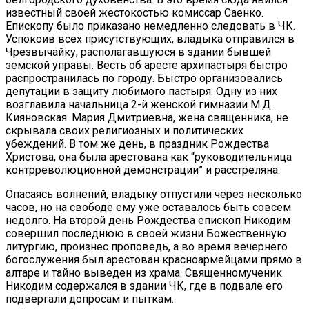
известный своей жестокостью комиссар Саенко.
Епископу было приказано немедленно следовать в ЧК.
Успокоив всех присутствующих, владыка отправился в
Чрезвычайку, располагавшуюся в здании бывшей
земской управы. Весть об аресте архипастыря быстро
распространилась по городу. Быстро организовались
депутации в защиту любимого пастыря. Одну из них
возглавила начальница 2-й женской гимназии М.Д.
Кияновская. Мария Дмитриевна, жена священника, не
скрывала своих религиозных и политических
убеждений. В том же день, в праздник Рождества
Христова, она была арестована как “руководительница
контрреволюционной демонстрации” и расстреляна.
Опасаясь волнений, владыку отпустили через несколько
часов, но на свободе ему уже оставалось быть совсем
недолго. На второй день Рождества епископ Никодим
совершил последнюю в своей жизни Божественную
литургию, произнес проповедь, а во время вечернего
богослужения был арестован красноармейцами прямо в
алтаре и тайно выведен из храма. Священномученик
Никодим содержался в здании ЧК, где в подвале его
подвергали допросам и пыткам.