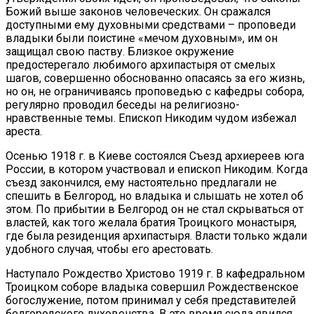
Божий выше законов человеческих. Он сражался
доступными ему духовными средствами – проповеди
владыки были поистине «мечом духовным», им он
защищал свою паству. Близкое окружение
предостерегало любимого архипастыря от смелых
шагов, совершенно обоснованно опасаясь за его жизнь,
но он, не ограничиваясь проповедью с кафедры собора,
регулярно проводил беседы на религиозно-
нравственные темы. Епископ Никодим чудом избежал
ареста.
Осенью 1918 г. в Киеве состоялся Съезд архиереев юга
России, в котором участвовал и епископ Никодим. Когда
съезд закончился, ему настоятельно предлагали не
спешить в Белгород, но владыка и слышать не хотел об
этом. По прибытии в Белгород он не стал скрываться от
властей, как того желала братия Троицкого монастыря,
где была резиденция архипастыря. Власти только ждали
удобного случая, чтобы его арестовать.
Наступало Рождество Христово 1919 г. В кафедральном
Троицком соборе владыка совершил Рождественское
богослужение, потом принимал у себя представителей
белгородского духовенства. В это время сюда явился