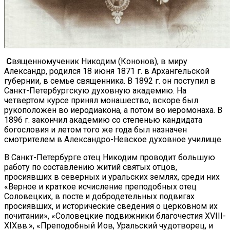
С
вященномученик Никодим (Кононов), в миру
Александр, родился 18 июня 1871 г. в Архангельской
губернии, в семье священника. В 1892 г. он поступил в
Санкт-Петербургскую духовную академию. На
четвертом курсе принял монашество, вскоре был
рукоположен во иеродиакона, а потом во иеромонаха. В
1896 г. закончил академию со степенью кандидата
богословия и летом того же года был назначен
смотрителем в Александро-Невское духовное училище.
В Санкт-Петербурге отец Никодим проводит большую
работу по составлению житий святых отцов,
просиявших в северных и ураль­ских землях, среди них
«Верное и краткое исчисление преподобных отец
Соловецких, в посте и добродетельных подвигах
просиявших, и исторические сведения о церковном их
почитании», «Соловецкие подвижники благочестия XVIII-
XIXвв.», «Преподобный Иов, Уральский чудотворец, и