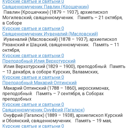
Курские святые и святыни
0
Священномученик Павлин (Крошечкин)
Павлин (Крошечкин) (1879 – 1937), архиепископ
Могилевский, священномученик. Память – 21 октября,
в Соборе
Курские святые и святыни
0
Священномученик Иувеналий (Масловский)
Иувеналий (Масловский) (1878 – 1937), архиепископ
Рязанский и Шацкий, священномученик. Память – 11
октября,
Курские святые и святыни
0
Преподобный Илия Верхотурский
Илия Верхотурский (1829 – 1900), преподобный. Память
– 13 декабря, в соборе Курских, Валаамских,
Курские святые и святыни
0
Преподобный Макарий Оптинский
Макарий Оптинский (1788 – 1860), иеросхимонах,
преподобный. Память – 7 сентября, в Соборах
преподобных
Курские святые и святыни
0
Священномученик Онуфрий (Гагалюк)
Онуфрий (Гагалюк) (1889 – 1938), архиепископ Курский
и Обоянский, священномученик. Память – 19 мая,
Курские святые и святыни
0