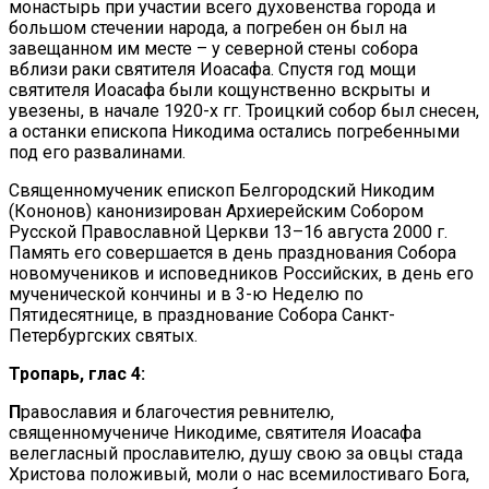
монастырь при участии всего духовенства города и
большом стечении народа, а погребен он был на
завещанном им месте – у северной стены собора
вблизи раки святителя Иоасафа. Спустя год мощи
святителя Иоасафа были кощунственно вскрыты и
увезены, в начале 1920-х гг. Троицкий собор был снесен,
а останки епископа Никодима остались погребенными
под его развалинами.
Священномученик епископ Белгородский Никодим
(Кононов) канонизирован Архиерейским Собором
Русской Православной Церкви 13–16 августа 2000 г.
Память его совершается в день празднования Собора
новомучеников и исповедников Российских, в день его
мученической кончины и в 3-ю Неделю по
Пятидесятнице, в празднование Собора Санкт-
Петербургских святых.
Тропарь, глас 4:
П
равославия и благочестия ревнителю,
священномучениче Никодиме, святителя Иоасафа
велегласный прославителю, душу свою за овцы стада
Христова положивый, моли о нас всемилостиваго Бога,