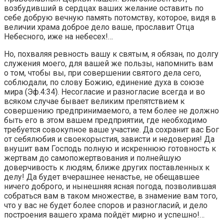
возбудивший в сердцах ваших желание оставить по
себе добрую вечную память потомству, которое, видя в
величии храма доброе дело ваше, прославит Отца
Небесного, иже на небесех!…
Но, похваляя ревность вашу к святым, я обязан, по долгу
служения моего, для вашей же пользы, напомнить вам
о том, чтобы вы, при совершении святого дела сего,
соблюдали, по слову Божию, единение духа в союзе
мира (Эф.4:34). Несогласие и разногласие всегда и во
всяком случае бывает великим препятствием к
совершению предпринимаемого, а тем более не должно
быть его в этом вашем предприятии, где необходимо
требуется совокупное ваше участие. Да сохранит вас Бог
от себялюбия и своекорыстия, зависти и недоверия! Да
внушит вам Господь полную и искреннюю готовность к
жертвам до самопожертвования и полнейшую
доверчивость к людям, ближе других поставленных к
делу! Да будет вчерашнее ненастье, не обещавшее
ничего доброго, и нынешняя ясная погода, позволившая
собраться вам в таком множестве, в знамение вам того,
что у вас не будет более споров и разногласий, и дело
построения вашего храма пойдёт мирно и успешно!…