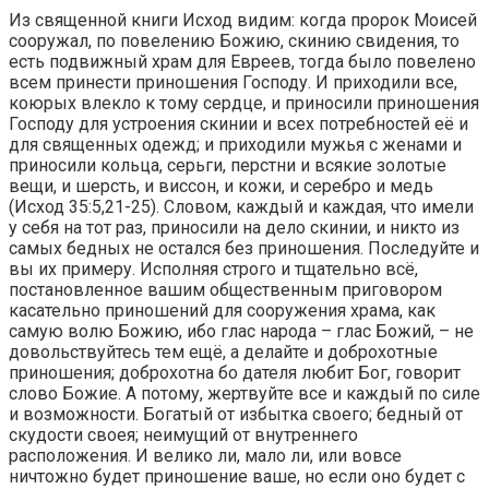
Из священной книги Исход видим: когда пророк Моисей
сооружал, по повелению Божию, скинию свидения, то
есть подвижный храм для Евреев, тогда было повелено
всем принести приношения Господу. И приходили все,
коюрых влекло к тому сердце, и приносили приношения
Господу для устроения скинии и всех потребностей её и
для священных одежд; и приходили мужья с женами и
приносили кольца, серьги, перстни и всякие золотые
вещи, и шерсть, и виссон, и кожи, и серебро и медь
(Исход 35:5,21-25). Словом, каждый и каждая, что имели
у себя на тот раз, приносили на дело скинии, и никто из
самых бедных не остался без приношения. Последуйте и
вы их примеру. Исполняя строго и тщательно всё,
постановленное вашим общественным приговором
касательно приношений для сооружения храма, как
самую волю Божию, ибо глас народа – глас Божий, – не
довольствуйтесь тем ещё, а делайте и доброхотные
приношения; доброхотна бо дателя любит Бог, говорит
слово Божие. А потому, жертвуйте все и каждый по силе
и возможности. Богатый от избытка своего; бедный от
скудости своея; неимущий от внутреннего
расположения. И велико ли, мало ли, или вовсе
ничтожно будет приношение ваше, но если оно будет с