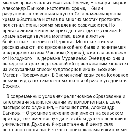
многих православных святынь России, – говорит иерей
Александр Бычков, настоятель храма, – были
разрушены колокольня и купол. Со временем крыша
храма обветшала и стала во многих местах протекать,
пол сгнил, стены храма медленно разрушаются. Но
православная жизнь на приходе никогда не угасала. В
храме всегда звучала молитва, даже в лютые
безбожные гонения на Церковь. Местные жители
рассказывают, что прихожанкой его была и почитаемая
в народе монахиня Мисаила (Зорина), жившая недалеко
от Колодного – в деревне Муравлево. Очевидно, она и
передала в храм подаренный ей приезжавшим монахом
из Иерусалима список чудотворной иконы Божией
Матери «Троеручица». В Знаменский храм села Колодное
немало и других намоленных икон и образов угодников
Божиих.
– В современных условиях религиозное образование и
катехизация являются одним из приоритетных в деле
пастырского служения, – поясняет отец Александр
Бычков. – Огромное значение они имеют на сельском
приходе, где имеется нужда в особом душепопечении и
учительстве. Духовный-нравственный центр села
постоянно проводит беседы с прихожанами и жителями