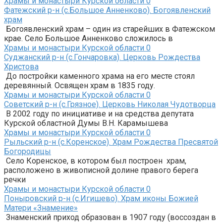
Храмы и монастыри Курской области
0
Фатежский р-н (с.Большое Анненково). Богоявленский
храм
Богоявленский храм – один из старейших в Фатежском
крае. Село Большое Анненково сложилось в
Храмы и монастыри Курской области
0
Суджанский р-н (с.Гончаровка). Церковь Рождества
Христова
До постройки каменного храма на его месте стоял
деревянный. Освящен храм в 1835 году.
Храмы и монастыри Курской области
0
Советский р-н (с.Грязное). Церковь Николая Чудотворца
В 2002 году по инициативе и на средства депутата
Курской областной Думы В.Н. Карамышева
Храмы и монастыри Курской области
0
Рыльский р-н (с.Коренское). Храм Рождества Пресвятой
Богородицы
Село Коренское, в котором был построен храм,
расположено в живописной долине правого берега
речки
Храмы и монастыри Курской области
0
Поныровский р-н (с.Игишево). Храм иконы Божией
Матери «Знамение»
Знаменский приход образован в 1907 году (воссоздан в