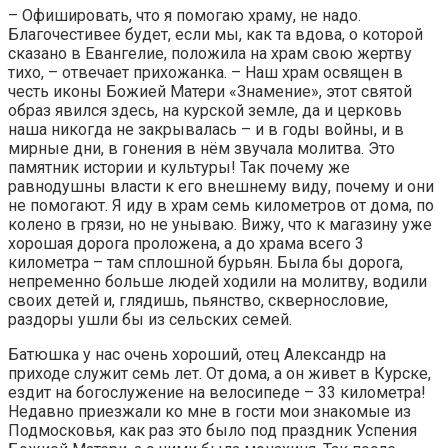
– Офишировать, что я помогаю храму, не надо.
Благочестивее будет, если мы, как та вдова, о которой
сказано в Евангелие, положила на храм свою жертву
тихо, – отвечает прихожанка. – Наш храм освящен в
честь иконы Божией Матери «Знамение», этот святой
образ явился здесь, на курской земле, да и церковь
наша никогда не закрывалась – и в годы войны, и в
мирные дни, в гонения в нём звучала молитва. Это
памятник истории и культуры! Так почему же
равнодушны власти к его внешнему виду, почему и они
не помогают. Я иду в храм семь километров от дома, по
колено в грязи, но не унываю. Вижу, что к магазину уже
хорошая дорога проложена, а до храма всего 3
километра – там сплошной бурьян. Была бы дорога,
непременно больше людей ходили на молитву, водили
своих детей и, глядишь, пьянство, сквернословие,
раздоры ушли бы из сельских семей.
Батюшка у нас очень хороший, отец Александр на
приходе служит семь лет. От дома, а он живет в Курске,
ездит на богослужение на велосипеде – 33 километра!
Недавно приезжали ко мне в гости мои знакомые из
Подмосковья, как раз это было под праздник Успения