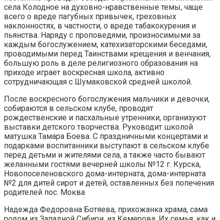
села Колодное на духовно-нравственные темы, чаще
всего о вреде пагубных привычек, греховных
наклонностях, в частности, о вреде табакокурения и
пьянства. Наряду с проповедями, произносимыми за
каждым богослужением, катехизаторскими беседами,
проводимыми перед Таинствами крещения и венчания,
большую роль в деле религиозного образования на
приходе играет воскресная школа, активно
сотрудничающая с Шумаковской средней школой.
После воскресного богослужения мальчики и девочки,
собираются в сельском клубе, проводят
рождественские и пасхальные утренники, организуют
выставки детского творчества. Руководит школой
матушка Тамара Боева. С праздничными концертами и
подарками воспитанники выступают в сельском клубе
перед детьми и жителями села, а также часто бывают
желанными гостями вечерней школы №12 г. Курска,
Новопоселеновского дома-интерната, дома-интерната
№2 для дитей сирот и детей, оставленных без попечения
родителей пос. Моква
Надежда Федоровна Ботяева, прихожанка храма, сама
родом из Западной Сибири, из Кемерова. Их семья, как и