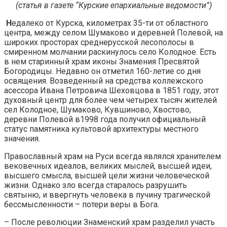
(статья в газете “Курские епархиальные ведомости”)
Н
едалеко от Курска, километрах 35-ти от областного
центра, между селом Шумаково и деревней Полевой, на
широких просторах среднерусской лесополосы в
смиренном молчании раскинулось село Колодное. Есть
в нем старинный храм иконы Знамения Пресвятой
Богородицы. Недавно он отметил 160-летие со дня
освящения. Возведенный на средства коллежского
асессора Ивана Петровича Шеховцова в 1851 году, этот
духовный центр для более чем четырех тысяч жителей
сел Колодное, Шумаково, Кувшиново, Хвостово,
деревни Полевой в1998 года получил официальный
статус памятника культовой архитектуры местного
значения.
Православный храм на Руси всегда являлся хранителем
вековечных идеалов, великих мыслей, высшей идеи,
высшего смысла, высшей цели жизни человеческой
жизни. Однако зло всегда старалось разрушить
святыню, и ввергнуть человека в пучину трагической
бессмысленности – потери веры в Бога.
– После революции Знаменский храм разделил участь