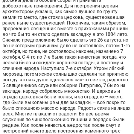
должны делать особые сборы и принимать
доброхотные приношения. Для построения церкви
архитектором указано, как самое лучшее по грунту
земли то место, где стояла церковь, существовавшая
ранее ныне существующей. Покончив, таким образом,
пререкания, священник вместе с прихожанами решили
во что бы то ни стало сделать закладку в это 1884 лето.
Сначало предположено было сделать это 26 августа, но
по некоторым причинам, дело не состоялось, потом 1-го
октября, но тоже, не состоялось; наконец назначено 7
октября. С 4-го по 7-е была такая ненастная погода, что
нельзя было и ожидать хорошей погоды, а поэтому и
стечения народа. Наступило 7-е октября. Утром лёгкий
морозец, потом ясное солнышко сделали так приятною
погоду, что и в душе сделалось как-то светло, радостно.
5 священников служили соборне Литургию, 7 было на
закладе, народу собралось множество. И церковь и
ограда церковная были полны, и за оградою – место,
где были выкопаны рвы для закладки, – всё покрыто
было сплошною массою народа. Радость сияла на лицах
всех. Многие плакали от радости. Во всё время
служения по чиноположению тишина и порядок были
редкие. Как после ненастья, ведро; так после смут и
нестроений начато дело построения каменного трёх-