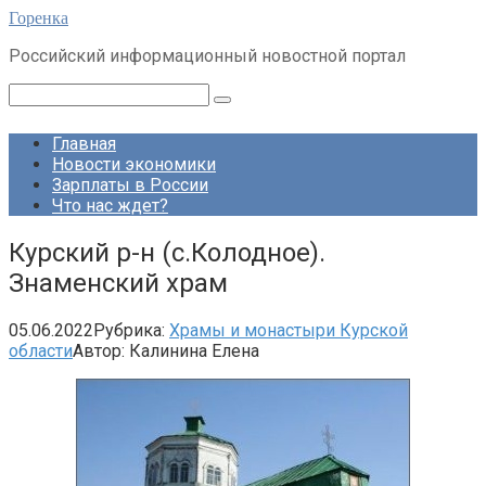
Перейти
Горенка
к
Российский информационный новостной портал
контенту
Поиск:
Главная
Новости экономики
Зарплаты в России
Что нас ждет?
Курский р-н (с.Колодное).
Знаменский храм
05.06.2022
Рубрика:
Храмы и монастыри Курской
области
Автор:
Калинина Елена