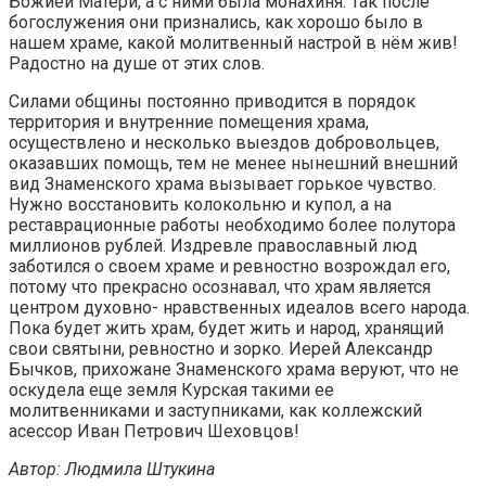
Божией Матери, а с ними была монахиня. Так после
богослужения они признались, как хорошо было в
нашем храме, какой молитвенный настрой в нём жив!
Радостно на душе от этих слов.
Силами общины постоянно приводится в порядок
территория и внутренние помещения храма,
осуществлено и несколько выездов добровольцев,
оказавших помощь, тем не менее нынешний внешний
вид Знаменского храма вызывает горькое чувство.
Нужно восстановить колокольню и купол, а на
реставрационные работы необходимо более полутора
миллионов рублей. Издревле православный люд
заботился о своем храме и ревностно возрождал его,
потому что прекрасно осознавал, что храм является
центром духовно- нравственных идеалов всего народа.
Пока будет жить храм, будет жить и народ, хранящий
свои святыни, ревностно и зорко. Иерей Александр
Бычков, прихожане Знаменского храма веруют, что не
оскудела еще земля Курская такими ее
молитвенниками и заступниками, как коллежский
асессор Иван Петрович Шеховцов!
Автор: Людмила Штукина