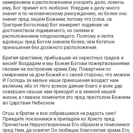
намерением и расположением ускорить дело, помочь
ему, Бог примет его любезно. Усердие к делу много
значит и по человеческому разсуждению, но более оно
значит пред лицем Божиим; потому что (слов. св.
Григория Богослова) Бог измеряет подаяние не
достоинством подаваемого, но силами и
расположением плодоносящего. Поэтому и лепта
вдовицы пред Богом значила более, чем богатые
приношения без должного расположения.
Братия-христиане, прибывшие из окрестных градов и
весей! Воздадим и мы Божия Богови пожертвованиями
своими на построение храма Ему. Повергнем со
смирением на дом Божий и с своей стороны, что можем.
И Господь за малые наши приношения воздаст нам
великим; ибо от Него всякое даяние благо и всяк дар
совершен свыше нам приходит и в земной нашей
жизни, а главное помянется это пред престолом Божиим
во Царствии Небесном.
Отцы и братие и все собравшиеся на радость сию!
Приидите поклонимся и припадем ко Христу пред
Пречистым Нерукотворенньм Его образом и помолимся
пред Ним, да освятит Он любящих благолепие храма Его,