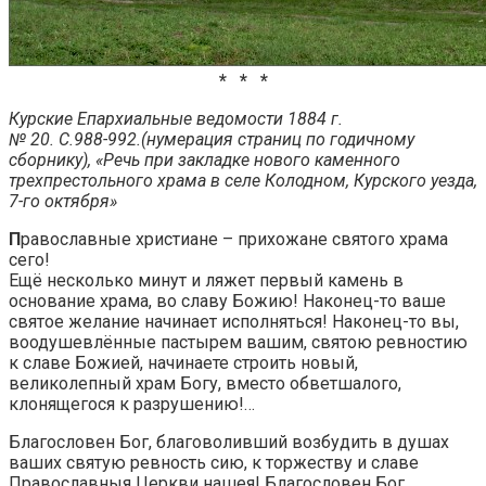
* * *
Курские Епархиальные ведомости 1884 г.
№ 20. С.988-992.(нумерация страниц по годичному
сборнику), «Речь при закладке нового каменного
трехпрестольного храма в селе Колодном, Курского уезда,
7-го октября»
П
равославные христиане – прихожане святого храма
сего!
Ещё несколько минут и ляжет первый камень в
основание храма, во славу Божию! Наконец-то ваше
святое желание начинает исполняться! Наконец-то вы,
воодушевлённые пастырем вашим, святою ревностию
к славе Божией, начинаете строить новый,
великолепный храм Богу, вместо обветшалого,
клонящегося к разрушению!…
Благословен Бог, благоволивший возбудить в душах
ваших святую ревность сию, к торжеству и славе
Православныя Церкви нашея! Благословен Бог,