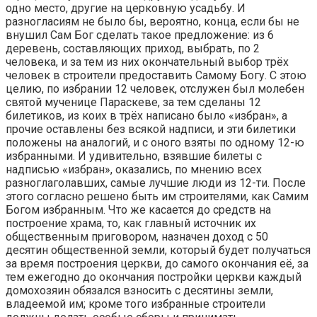
одно место, другие на церковную усадьбу. И
разногласиям не было бы, вероятно, конца, если бы не
внушил Сам Бог сделать такое предложение: из 6
деревень, составляющих приход, выбрать, по 2
человека, и за тем из них окончательный выбор трёх
человек в строители предоставить Самому Богу. С этою
целию, по избрании 12 человек, отслужен был молебен
святой мученице Параскеве, за тем сделаны 12
билетиков, из коих в трёх написано было «избран», а
прочие оставлены без всякой надписи, и эти билетики
положены на аналогий, и с оного взяты по одному 12-ю
избранными. И удивительно, взявшие билеты с
надписью «избран», оказались, по мнению всех
разноглаголавших, самые лучшие люди из 12-ти. После
этого согласно решено быть им строителями, как Самим
Богом избранным. Что же касается до средств на
построение храма, то, как главный источник их
общественным приговором, назначен доход с 50
десятин общественной земли, который будет получаться
за время построения церкви, до самого окончания её, за
тем ежегодно до окончания постройки церкви каждый
домохозяин обязался взносить с десятины земли,
владеемой им; кроме того избранные строители