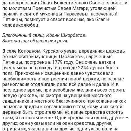
да воспрославит Он их Божественною Своею славою, и
по молитвам Пречистыя Своея Матери, утоляющей
печали, и святой мученицы Параскевы, нареченный
Пятницы, помилует и спасет всех нас, яко благ и
человеколюбец!
Благочинный свящ. Иоанн Шкорбатов.
Заметка для объяснения речи.
В
селе Колодном, Курского уезда, деревянная церковь
во имя святой мученицы Параскевы, нареченныя
Пятницы, построена в 1779 году. Она очень ветха и
очень мала по приходу: в приходе 2244 души обоего
пола. Прихожане и священник давно чувствовали
необходимость в построении новой церкви, но разные
разногласия отодвигали дело всё далее и далее. И в
последнее время, при всеобщем желании всех строить
новую церковь, не смотря на увещания местного
священника и местного благочинного, прихожане никак
не могли придти к соглашению о том, кому и из какой
деревни быть строителями, на какие средства строить
храм, и на каком месте. Одни предлагали одних, другие –
других; одни указывали на одни средства, другие,
отрицая их, указывали на другие; одни указывали на