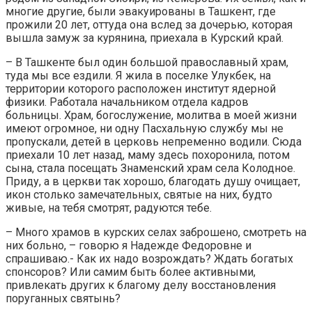
многие другие, были эвакуированы в Ташкент, где
прожили 20 лет, оттуда она вслед за дочерью, которая
вышла замуж за курянина, приехала в Курский край.
– В Ташкенте был один большой православный храм,
туда мы все ездили. Я жила в поселке Улукбек, на
территории которого расположен институт ядерной
физики. Работала начальником отдела кадров
больницы. Храм, богослужение, молитва в моей жизни
имеют огромное, ни одну Пасхальную службу мы не
пропускали, детей в церковь непременно водили. Сюда
приехали 10 лет назад, маму здесь похоронила, потом
сына, стала посещать Знаменский храм села Колодное.
Приду, а в церкви так хорошо, благодать душу очищает,
икон столько замечательных, святые на них, будто
живые, на тебя смотрят, радуются тебе.
– Много храмов в курских селах заброшено, смотреть на
них больно, – говорю я Надежде Федоровне и
спрашиваю.- Как их надо возрождать? Ждать богатых
спонсоров? Или самим быть более активными,
привлекать других к благому делу восстановления
поруганных святынь?