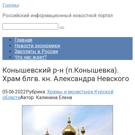
Перейти
Горенка
к
Российский информационный новостной портал
контенту
Поиск:
Главная
Новости экономики
Зарплаты в России
Что нас ждет?
Конышевский р-н (п.Конышевка).
Храм блгв. кн. Александра Невского
05.06.2022
Рубрика:
Храмы и монастыри Курской
области
Автор:
Калинина Елена