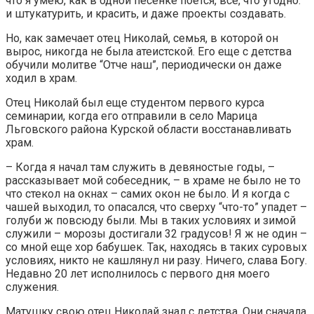
что я умею, как в одной песенке поется, все, что угодно:
и штукатурить, и красить, и даже проекты создавать.
Но, как замечает отец Николай, семья, в которой он
вырос, никогда не была атеистской. Его еще с детства
обучили молитве “Отче наш”, периодически он даже
ходил в храм.
Отец Николай был еще студентом первого курса
семинарии, когда его отправили в село Марица
Льговского района Курской области восстанавливать
храм.
– Когда я начал там служить в девяностые годы, –
рассказывает мой собеседник, – в храме не было не то
что стекол на окнах – самих окон не было. И я когда с
чашей выходил, то опасался, что сверху “что-то” упадет –
голуби ж повсюду были. Мы в таких условиях и зимой
служили – морозы достигали 32 градусов! Я ж не один –
со мной еще хор бабушек. Так, находясь в таких суровых
условиях, никто не кашлянул ни разу. Ничего, слава Богу.
Недавно 20 лет исполнилось с первого дня моего
служения.
Матушку свою отец Николай знал с детства. Они сначала