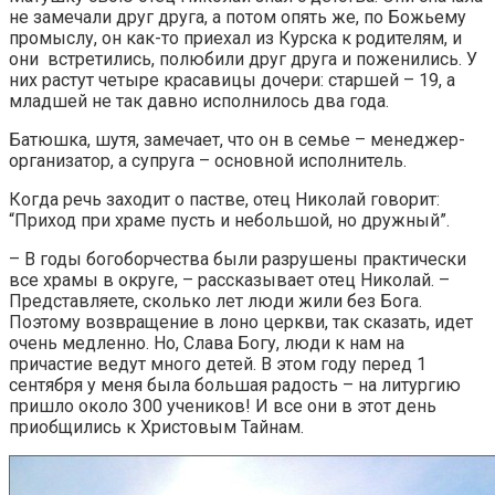
не замечали друг друга, а потом опять же, по Божьему
промыслу, он как-то приехал из Курска к родителям, и
они встретились, полюбили друг друга и поженились. У
них растут четыре красавицы дочери: старшей – 19, а
младшей не так давно исполнилось два года.
Батюшка, шутя, замечает, что он в семье – менеджер-
организатор, а супруга – основной исполнитель.
Когда речь заходит о пастве, отец Николай говорит:
“Приход при храме пусть и небольшой, но дружный”.
– В годы богоборчества были разрушены практически
все храмы в округе, – рассказывает отец Николай. –
Представляете, сколько лет люди жили без Бога.
Поэтому возвращение в лоно церкви, так сказать, идет
очень медленно. Но, Слава Богу, люди к нам на
причастие ведут много детей. В этом году перед 1
сентября у меня была большая радость – на литургию
пришло около 300 учеников! И все они в этот день
приобщились к Христовым Тайнам.