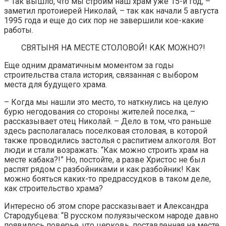
– Так вышло, что мы строим наш храм уже 15-й год, –
заметил протоиерей Николай, – так как начали 5 августа
1995 года и еще до сих пор не завершили кое-какие
работы.
СВЯТЫНЯ НА МЕСТЕ СТОЛОВОЙ! КАК МОЖНО?!
Еще одним драматичным моментом за годы
строительства стала история, связанная с выбором
места для будущего храма.
– Когда мы нашли это место, то наткнулись на целую
бурю негодования со стороны жителей поселка, –
рассказывает отец Николай. – Дело в том, что раньше
здесь располагалась поселковая столовая, в которой
также проводились застолья с распитием алкоголя. Вот
люди и стали возражать: “Как можно строить храм на
месте кабака?!” Но, постойте, а разве Христос не был
распят рядом с разбойниками и как разбойник! Как
можно бояться каких-то предрассудков в таком деле,
как строительство храма?
Интересно об этом споре рассказывает и Александра
Стародубцева: “В русском полуязыческом народе давно
появилось поверье, что церковь, поставленная на месте