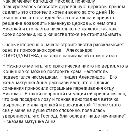
Как замечает батюшка Николай, поначалу
планировалось возвести деревянную церковь, причем
сделать это строители хотели всего за сто дней. Но
вышло так, что эта идея была оставлена и принято
решение возводить каменную церковь, о чем отец
Николай и его паства нисколько не жалеют, так как
сроки сроками, но о качестве тоже не стоит забывать.
Очень интересно о начале строительства рассказывает
одна из прихожанок храма – Александра
СТАРОДУБЦЕВА, она даже написала об этом статью:
– Нужно отметить, что практически никто не верил, что в
Конышевке можно построить храм. Настоятель
подвергался насмешкам, – пишет Александра.- Его
жена, матушка Анна, рассказывает, что людские
сомнения приносили страшные переживания отцу
Николаю. В такой непростой ситуации ей приснился сон,
что она посадила лозу и тонкая виноградная веточка
выросла и стала крепкой и раскидистой. “После этого
сна у меня на душе стало спокойно, появилась
уверенность, что Господь благословит наше начинание”,
– сказала матушка Анна.