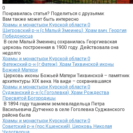
0
Понравилась статья? Поделиться с друзьями:
Вам также может быть интересно
Храмы и монастыри Курской области
0
Щигровский р-н (с.Малый Змеинец). Храм вмч. Георгия
Победоносца
В селе Малый Змеинец сохранилась Георгиевская
церковь построенная в 1900 году. Действовала она
недолго
Храмы и монастыри Курской области
0
Фатежский р-н (г.Фатеж). Храм Тихвинской иконы
Божией Матери
Церковь иконы Божьей Матери Тихвинской – памятник
архитектуры XIX века. На виде – сохранившаяся
Храмы и монастыри Курской области
0
Суджанский р-н (с.Гоголевка). Храм Рождества
Пресвятой Богородицы
В 1894 году тщанием землевладельца Петра
Васильевича Дутченко в селе Гоголевка Суджанского
района была
Храмы и монастыри Курской области
0
Советский р-н (пос.Кшенский). Церковь Николая
Чудотворца