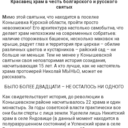
Красавец храм в честь болгарского и русского
святых
М
имо этой святыни, что находится в поселке
Конышевка Курской области, пройти просто
невозможно! Его архитектура настолько самобытна, что
делает храм непохожим на современных собратьев:
наличие сторожевых башенок, несколько маковок на
крыше, радует глаз и территория при церкви – обилие
различных цветов и кустарников – райский сад – ни
больше ни меньше. Тем не менее у Конышевской
святыни своя неповторимая история созидания,
насчитывающая 15 лет. А кто лучше, как не настоятель
храма протоиерей Николай МЫНЬО, может ее
рассказать.
БЫЛО БОЛЕЕ ДВАДЦАТИ – НЕ ОСТАЛОСЬ НИ ОДНОГО
Как свидетельствует история, до революции в
Конышевском районе насчитывалось 22 храма и один
монастырь. За годы советской власти практически все
они были стерты с лица земли. Уцелели лишь Никитский
храм в селе Яндовище (в данный момент находится в
полуразрушенном состоянии) и Успенский храм в селе