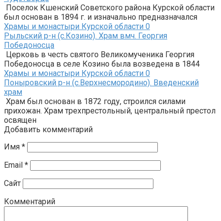
Поселок Кшенский Советского района Курской области
был основан в 1894 г. и изначально предназначался
Храмы и монастыри Курской области
0
Рыльский р-н (с.Козино). Храм вмч. Георгия
Победоносца
Церковь в честь святого Великомученика Георгия
Победоносца в селе Козино была возведена в 1844
Храмы и монастыри Курской области
0
Поныровский р-н (с.Верхнесмородино). Введенский
храм
Храм был основан в 1872 году, строился силами
прихожан. Храм трехпрестольный, центральный престол
освящен
Добавить комментарий
Имя
*
Email
*
Сайт
Комментарий