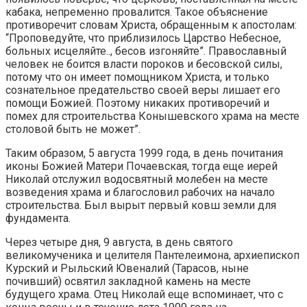
кабака, непременно провалится. Такое объяснение
противоречит словам Христа, обращенным к апостолам:
“Проповедуйте, что приблизилось Царство Небесное,
больных исцеляйте.., бесов изгоняйте”. Православный
человек не боится власти пороков и бесовской силы,
потому что он имеет помощником Христа, и только
сознательное предательство своей веры лишает его
помощи Божией. Поэтому никаких противоречий и
помех для строительства Конышевского храма на месте
столовой быть не может”.
Таким образом, 5 августа 1999 года, в день почитания
иконы Божией Матери Почаевская, тогда еще иерей
Николай отслужил водосвятный молебен на месте
возведения храма и благословил рабочих на начало
строительства. Был вырыт первый ковш земли для
фундамента.
Через четыре дня, 9 августа, в день святого
великомученика и целителя Пантелеимона, архиепископ
Курский и Рыльский Ювеналий (Тарасов, ныне
почивший) освятил закладной камень на месте
будущего храма. Отец Николай еще вспоминает, что с