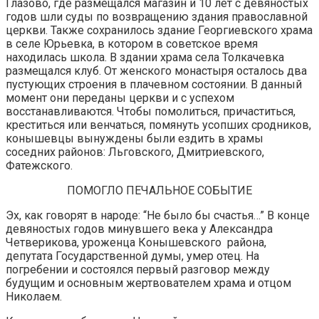
Глазово, где размещался магазин и 10 лет с девяностых
годов шли суды по возвращению здания православной
церкви. Также сохранилось здание Георгиевского храма
в селе Юрьевка, в котором в советское время
находилась школа. В здании храма села Толкачевка
размещался клуб. От женского монастыря осталось два
пустующих строения в плачевном состоянии. В данный
момент они переданы церкви и с успехом
восстанавливаются. Чтобы помолиться, причаститься,
креститься или венчаться, помянуть усопших сродников,
конышевцы вынуждены были ездить в храмы
соседних районов: Льговского, Дмитриевского,
Фатежского.
ПОМОГЛО ПЕЧАЛЬНОЕ СОБЫТИЕ
Эх, как говорят в народе: “Не было бы счастья…” В конце
девяностых годов минувшего века у Александра
Четверикова, уроженца Конышевского района,
депутата Государственной думы, умер отец. На
погребении и состоялся первый разговор между
будущим и основным жертвователем храма и отцом
Николаем.