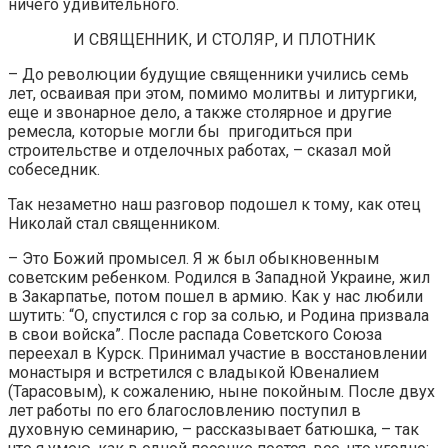
ничего удивительного.
И СВЯЩЕННИК, И СТОЛЯР, И ПЛОТНИК
– До революции будущие священники учились семь
лет, осваивая при этом, помимо молитвы и литургики,
еще и звонарное дело, а также столярное и другие
ремесла, которые могли бы пригодиться при
строительстве и отделочных работах, – сказал мой
собеседник.
Так незаметно наш разговор подошел к тому, как отец
Николай стал священником.
– Это Божий промысел. Я ж был обыкновенным
советским ребенком. Родился в Западной Украине, жил
в Закарпатье, потом пошел в армию. Как у нас любили
шутить: “О, спустился с гор за солью, и Родина призвала
в свои войска”. После распада Советского Союза
переехал в Курск. Принимал участие в восстановлении
монастыря и встретился с владыкой Ювеналием
(Тарасовым), к сожалению, ныне покойным. После двух
лет работы по его благословлению поступил в
духовную семинарию, – рассказывает батюшка, – так