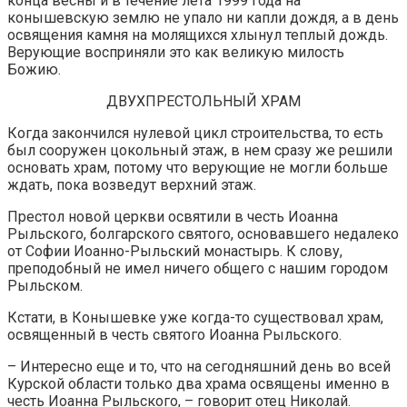
конца весны и в течение лета 1999 года на
конышевскую землю не упало ни капли дождя, а в день
освящения камня на молящихся хлынул теплый дождь.
Верующие восприняли это как великую милость
Божию.
ДВУХПРЕСТОЛЬНЫЙ ХРАМ
Когда закончился нулевой цикл строительства, то есть
был сооружен цокольный этаж, в нем сразу же решили
основать храм, потому что верующие не могли больше
ждать, пока возведут верхний этаж.
Престол новой церкви освятили в честь Иоанна
Рыльского, болгарского святого, основавшего недалеко
от Софии Иоанно-Рыльский монастырь. К слову,
преподобный не имел ничего общего с нашим городом
Рыльском.
Кстати, в Конышевке уже когда-то существовал храм,
освященный в честь святого Иоанна Рыльского.
– Интересно еще и то, что на сегодняшний день во всей
Курской области только два храма освящены именно в
честь Иоанна Рыльского, – говорит отец Николай.