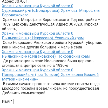
Адрес: 307061,
Храмы и монастыри Курской области
0
Суджанский р-н (с.Бондаревка). Храм свт. Митрофана
Воронежского
Храм свт. Митрофана Воронежского. Год постройки –
1859. Церковь действующая. Адрес: 307820, Курская
область,
Храмы и монастыри Курской области
0
Рыльский р-н (с.Некрасово). Успенский храм
Село Некрасово Рыльского района Курской губернии,
как и многие другие большие и малые села
Храмы и монастыри Курской области
0
Рыльский р-н (с.Ивановское). Покровский храм
До революции в селе Ивановское была церковь
стоявшая в центре села, но в 1930-е
Храмы и монастыри Курской области
0
Поныровский р-н (пос.Поныри). Храм иконы Божией
Матери «Знамение»
В самом начале прошлого века жители совсем тогда
молодого поселка возвели храм, но просуществовал
Добавить комментарий
Имя
*