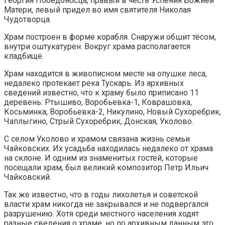
Георгия Победоносца, правый в честь Успения Божией
Матери, левый придел во имя святителя Николая
Чудотворца.
Храм построен в форме корабля. Снаружи обшит тёсом,
внутри оштукатурен. Вокруг храма располагается
кладбище.
Храм находится в живописном месте на опушке леса,
недалеко протекает река Тускарь. Из архивных
сведений известно, что к храму было приписано 11
деревень: Ртышиво, Воробьевка-1, Коврашовка,
Косьминка, Воробьевка-2, Никулино, Новый Сухоребрик,
Чаплыгино, Стрый Сухоребрик, Донская, Уколово.
С селом Уколово и храмом связана жизнь семьи
Чайковских. Их усадьба находилась недалеко от храма
на склоне. И одним из знаменитых гостей, которые
посещали храм, был великий композитор Петр Ильич
Чайковский.
Так же известно, что в годы лихолетья и советской
власти храм никогда не закрывался и не подвергался
разрушению. Хотя среди местного населения ходят
разные сведения о храме, но по архивным данным это