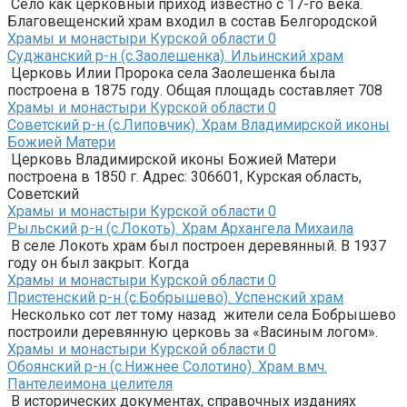
Село как церковный приход известно с 17-го века.
Благовещенский храм входил в состав Белгородской
Храмы и монастыри Курской области
0
Суджанский р-н (с.Заолешенка). Ильинский храм
Церковь Илии Пророка села Заолешенка была
построена в 1875 году. Общая площадь составляет 708
Храмы и монастыри Курской области
0
Советский р-н (с.Липовчик). Храм Владимирской иконы
Божией Матери
Церковь Владимирской иконы Божией Матери
построена в 1850 г. Адрес: 306601, Курская область,
Советский
Храмы и монастыри Курской области
0
Рыльский р-н (с.Локоть). Храм Архангела Михаила
В селе Локоть храм был построен деревянный. В 1937
году он был закрыт. Когда
Храмы и монастыри Курской области
0
Пристенский р-н (с.Бобрышево). Успенский храм
Несколько сот лет тому назад жители села Бобрышево
построили деревянную церковь за «Васиным логом».
Храмы и монастыри Курской области
0
Обоянский р-н (с.Нижнее Солотино). Храм вмч.
Пантелеимона целителя
В исторических документах, справочных изданиях