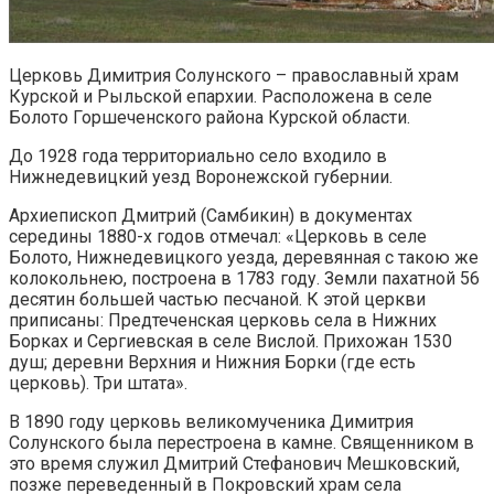
Церковь Димитрия Солунского – православный храм
Курской и Рыльской епархии. Расположена в селе
Болото Горшеченского района Курской области.
До 1928 года территориально село входило в
Нижнедевицкий уезд Воронежской губернии.
Архиепископ Дмитрий (Самбикин) в документах
середины 1880-х годов отмечал: «Церковь в селе
Болото, Нижнедевицкого уезда, деревянная с такою же
колокольнею, построена в 1783 году. Земли пахатной 56
десятин большей частью песчаной. К этой церкви
приписаны: Предтеченская церковь села в Нижних
Борках и Сергиевская в селе Вислой. Прихожан 1530
душ; деревни Верхния и Нижния Борки (где есть
церковь). Три штата».
В 1890 году церковь великомученика Димитрия
Солунского была перестроена в камне. Священником в
это время служил Дмитрий Стефанович Мешковский,
позже переведенный в Покровский храм села