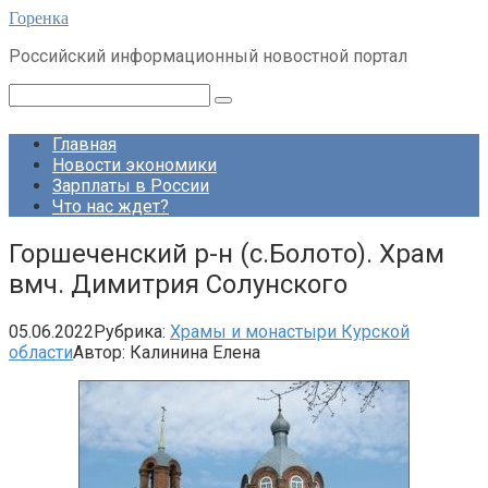
Перейти
Горенка
к
Российский информационный новостной портал
контенту
Поиск:
Главная
Новости экономики
Зарплаты в России
Что нас ждет?
Горшеченский р-н (с.Болото). Храм
вмч. Димитрия Солунского
05.06.2022
Рубрика:
Храмы и монастыри Курской
области
Автор:
Калинина Елена