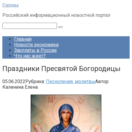
Перейти
Горенка
к
Российский информационный новостной портал
контенту
Поиск:
Главная
Новости экономики
Зарплаты в России
Что нас ждет?
Праздники Пресвятой Богородицы
05.06.2022
Рубрика:
Песнопения, молитвы
Автор:
Калинина Елена