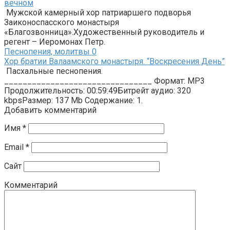
вечном
Мужской камерный хор патриаршего подворья
Заиконоспасского монастыря
«Благозвонница».Художественный руководитель и
регент – Иеромонах Петр.
Песнопения, молитвы
0
Хор братии Валаамского монастыря. “Воскресения День”
Пасхальные песнопения.
________________________________ Формат: MP3
Продолжительность: 00:59:49Битрейт аудио: 320
kbpsРазмер: 137 Mb Содержание: 1.
Добавить комментарий
Имя
*
Email
*
Сайт
Комментарий