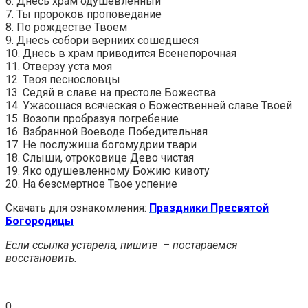
6. Днесь храм одушевленный
7. Ты пророков проповедание
8. По рождестве Твоем
9. Днесь собори верниих сошедшеся
10. Днесь в храм приводится Всенепорочная
11. Отверзу уста моя
12. Твоя песнословцы
13. Седяй в славе на престоле Божества
14. Ужасошася всяческая о Божественней славе Твоей
15. Возопи пробразуя погребение
16. Взбранной Воеводе Победительная
17. Не послужиша богомудрии твари
18. Слыши, отроковице Дево чистая
19. Яко одушевленному Божию кивоту
20. На безсмертное Твое успение
Скачать для ознакомления:
Праздники Пресвятой
Богородицы
Если ссылка устарела, пишите – постараемся
восстановить.
0