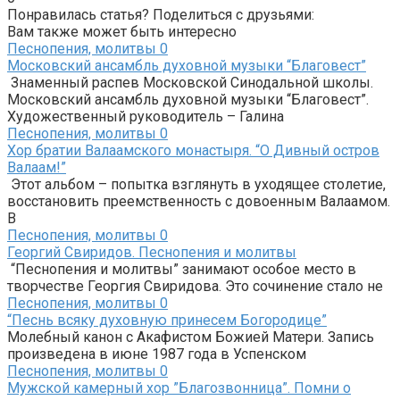
Понравилась статья? Поделиться с друзьями:
Вам также может быть интересно
Песнопения, молитвы
0
Московский ансамбль духовной музыки “Благовест”
Знаменный распев Московской Синодальной школы.
Московский ансамбль духовной музыки “Благовест”.
Художественный руководитель – Галина
Песнопения, молитвы
0
Хор братии Валаамского монастыря. “О Дивный остров
Валаам!”
Этот альбом – попытка взглянуть в уходящее столетие,
восстановить преемственность с довоенным Валаамом.
В
Песнопения, молитвы
0
Георгий Свиридов. Песнопения и молитвы
“Песнопения и молитвы” занимают особое место в
творчестве Георгия Свиридова. Это сочинение стало не
Песнопения, молитвы
0
“Песнь всяку духовную принесем Богородице”
Молебный канон с Акафистом Божией Матери. Запись
произведена в июне 1987 года в Успенском
Песнопения, молитвы
0
Мужской камерный хор ”Благозвонница”. Помни о