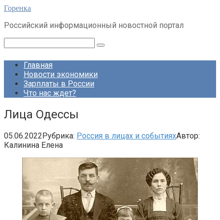
Перейти
Горенка
к
Российский информационный новостной портал
контенту
Поиск:
Главная
Новости экономики
Зарплаты в России
Что нас ждет?
Лица Одессы
05.06.2022
Рубрика:
Россия в лицах и событиях
Автор:
Калинина Елена