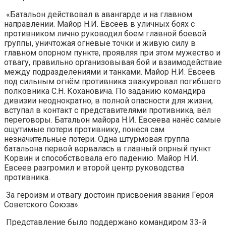
«Батальон действовал в авангарде и на главном
направлении. Майор Н.И. Евсеев в уличных боях с
противником лично руководил боем главной боевой
группы, уничтожая огневые точки и живую силу в
главном опорном пункте, проявляя при этом мужество и
отвагу, правильно организовывая бой и взаимодействие
между подразделениями и танками. Майор Н.И. Евсеев
под сильным огнём противника эвакуировал погибшего
полковника С.Н. Кохановича. По заданию командира
дивизии неоднократно, в полной опасности для жизни,
вступал в контакт с представителями противника, вёл
переговоры. Батальон майора Н.И. Евсеева нанёс самые
ощутимые потери противнику, понеся сам
незначительные потери. Одна штурмовая группа
батальона первой ворвалась в главный опрный пункт
Корвин и способствовала его падению. Майор Н.И.
Евсеев разгромил и второй центр руководства
противника.
За героизм и отвагу достоин присвоения звания Героя
Советского Союза».
Представление было поддержано командиром 33-й