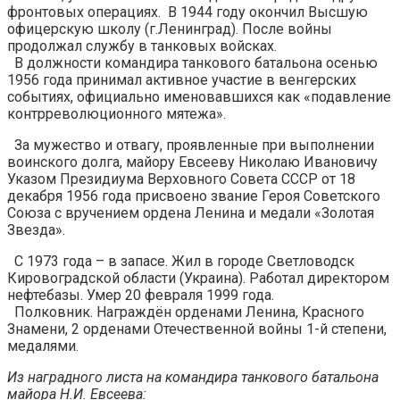
фронтовых операциях. В 1944 году окончил Высшую
офицерскую школу (г.Ленинград). После войны
продолжал службу в танковых войсках.
В должности командира танкового батальона осенью
1956 года принимал активное участие в венгерских
событиях, официально именовавшихся как «подавление
контрреволюционного мятежа».
За мужество и отвагу, проявленные при выполнении
воинского долга, майору Евсееву Николаю Ивановичу
Указом Президиума Верховного Совета СССР от 18
декабря 1956 года присвоено звание Героя Советского
Союза с вручением ордена Ленина и медали «Золотая
Звезда».
С 1973 года – в запасе. Жил в городе Светловодск
Кировоградской области (Украина). Работал директором
нефтебазы. Умер 20 февраля 1999 года.
Полковник. Награждён орденами Ленина, Красного
Знамени, 2 орденами Отечественной войны 1-й степени,
медалями.
Из наградного листа на командира танкового батальона
майора Н.И. Евсеева: