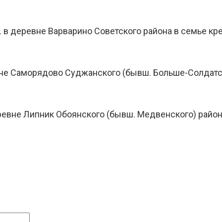
 в деревне Варварино Советского района в семье кр
вне Саморядово Суджанского (бывш. Больше-Солдатс
ревне Липник Обоянского (бывш. Медвенского) райо