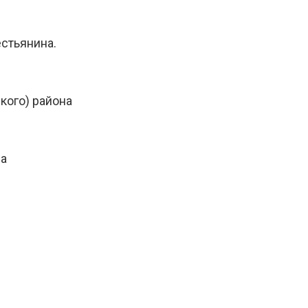
естьянина.
кого) района
на