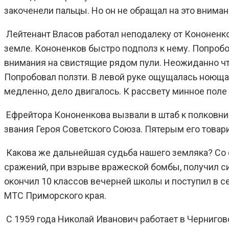
закоченели пальцы. Но он не обращал на это внима
Лейтенант Власов работал неподалеку от Кононенко
земле. Кононенков быстро подполз к нему. Попробов
внимания на свистящие рядом пули. Неожиданно что-
Попробовал ползти. В левой руке ощущалась ноющая
медленно, дело двигалось. К рассвету минное пол
Ефрейтора Кононенкова вызвали в штаб к полковник
звания Героя Советского Союза. Пятерым его товар
Какова же дальнейшая судьба нашего земляка? Со 
сражений, при взрыве вражеской бомбы, получил с
окончил 10 классов вечерней школы и поступил в с
МТС Приморского края.
С 1959 года Николай Иванович работает в Черниго