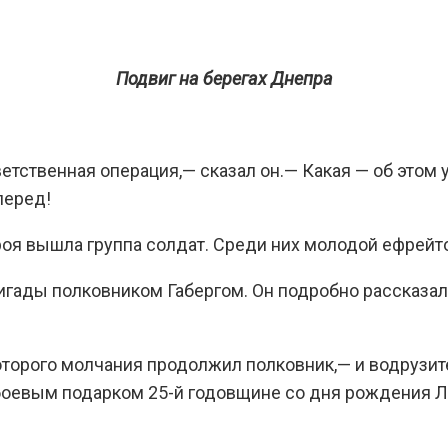
Подвиг на берегах Днепра
етственная операция,— сказал он.— Какая — об этом
перед!
оя вышла группа солдат. Среди них молодой ефрейто
гады полковником Габергом. Он подробно рассказа
оторого молчания продолжил полковник,— и водрузит
боевым подарком 25-й годовщине со дня рождения Ле