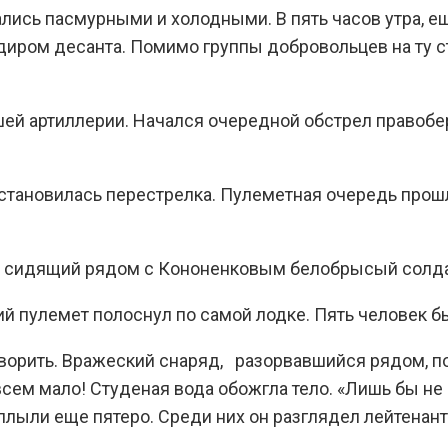
сь пасмурными и холодными. В пять часов утра, еще
иром десанта. Помимо группы добровольцев на ту ст
й артиллерии. Начался очередной обстрел правобер
 становилась перестрелка. Пулеметная очередь прош
ы сидящий рядом с Кононенковым белобрысый солда
й пулемет полоснул по самой лодке. Пять человек б
оворить. Вражеский снаряд, разорвавшийся рядом, п
всем мало! Студеная вода обожгла тело. «Лишь бы не
плыли еще пятеро. Среди них он разглядел лейтенант