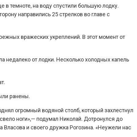
 в темноте, на воду спустили большую лодку.
орону направились 25 стрелков во главе с
ежных вражеских укреплений. В этот момент от
ла недалеко от лодки. Несколько холодных капель
т.
ыли ранены.
однял огромный водяной столб, который захлестнул
 свело ноги»,— подумал Николай. Дотронулся до
а Власова и своего дружка Рогозина. «Неужели нас