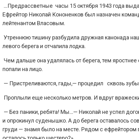
…Предрассветные часы 15 октября 1943 года выдали
Ефрейтор Николай Кононенков был назначен команд
лейтенантом Власовым.
Утреннюю тишину разбудила дружная канонада наше
левого берега и отчалила лодка.
Чем дальше она удалялась от берега, тем яростнее
попали на лицо.
— Пристреливаются, гады,— процедил сквозь зуб
Проплыли еще несколько метров. И вдруг вражески
— Без паники, ребята! Мы…— Николай не успел дог
и опрокинул суденышко. А до берега оставалось со
груди — знамя было на месте. Рядом с ефрейтором 
осталось только шестеро?»