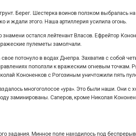
рунт. Берег. Шестерка воинов ползком выбралась на
ко и ждали этого. Наша артиллерия усилила огонь.
о знамени остался лейтенант Власов. Ефрейтор Коно
 вражеские пулеметы замолчали.
свое потонуло в водах Днепра. Захватив с собой чет
аправлениях поползли к вражеским огневым точкам. Р
колай Кононенков с Рогозиным уничтожили пять пуле
здалось многоголосое «ура». Это были наши. Они с хо
роду заминированы. Саперов, кроме Николая Кононенк
го задания. Минное поле находилось под беспрерыв