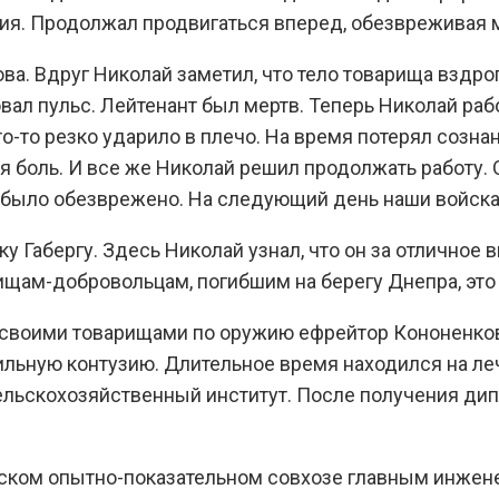
ния. Продолжал продвигаться вперед, обезвреживая 
ва. Вдруг Николай заметил, что тело товарища вздро
ал пульс. Лейтенант был мертв. Теперь Николай рабо
то резко ударило в плечо. На время потерял сознани
 боль. И все же Николай решил продолжать работу. О
е было обезврежено. На следующий день наши войска
у Габергу. Здесь Николай узнал, что он за отлично
ищам-добровольцам, погибшим на берегу Днепра, это
своими товарищами по оружию ефрейтор Кононенков
ильную контузию. Длительное время находился на л
ельскохозяйственный институт. После получения дип
вском опытно-показательном совхозе главным инжен