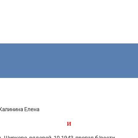
Калинина Елена
И
. Ширково, рядовой, 10.1943, пропал б/вести.