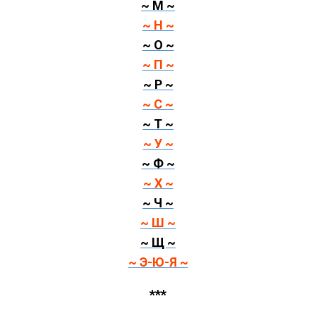
~ М ~
~ Н ~
~ О ~
~ П ~
~ Р ~
~ С ~
~ Т ~
~ У ~
~ Ф ~
~ Х ~
~ Ч ~
~ Ш ~
~ Щ ~
~ Э-Ю-Я ~
***