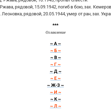
жава, рядовой, 15.09.1942, погиб в бою, зах. Кемеров
еоновка, рядовой, 20.05.1944, умер от ран, зах. Украи
***
Оглавление
~ А ~
~ Б ~
~ В ~
~ Г ~
~ Д ~
~ Е ~
~ Ж-З ~
~ И ~
~ К ~
~ Л ~