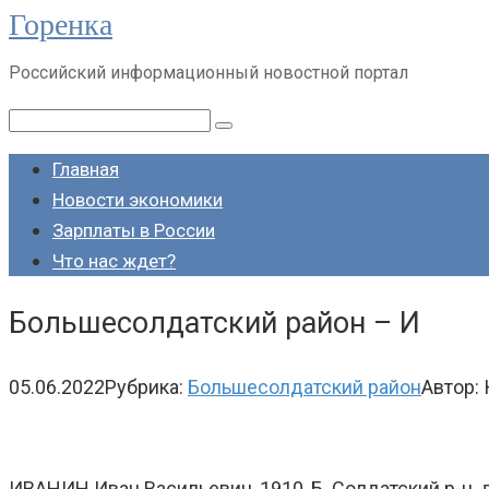
Горенка
Перейти
к
Российский информационный новостной портал
контенту
Поиск:
Главная
Новости экономики
Зарплаты в России
Что нас ждет?
Большесолдатский район – И
05.06.2022
Рубрика:
Большесолдатский район
Автор:
ИВАНИН Иван Васильевич, 1910, Б. Солдатский р-н, д