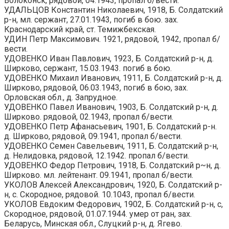
Волоконск, рядовой, 04.1943, пропал б/вести.
УДАЛЬЦОВ Константин Николаевич, 1918, Б. Солдатский
р-н, мл. сержант, 27.01.1943, погиб в бою. зах.
Краснодарский край, ст. Темижбекская.
УДИН Петр Максимович. 1921, рядовой, 1942, пропал б/
вести.
УДОВЕНКО Иван Павлович, 1923, Б. Солдатский р-н, д.
Ширково, сержант, 15.03.1943. погиб в бою.
УДОВЕНКО Михаил Иванович, 1911, Б. Солдатский р-н, д.
Ширково, рядовой, 06.03.1943, погиб в бою, зах.
Орловская обл., д. Запрудное.
УДОВЕНКО Павел Иванович, 1903, Б. Солдатский р-н, д.
Ширково. рядовой, 02.1943, пропал б/вести.
УДОВЕНКО Петр Афанасьевич, 1901, Б. Солдатский р-н.
д. Ширково, рядовой, 09.1941, пропал б/вести.
УДОВЕНКО Семен Савельевич, 1911, Б. Солдатский р-н,
д. Нелидовка, рядовой, 12.1942. пропал б/вести.
УДОВЕНКО Федор Петрович, 1918, Б. Солдатский р~н, д.
Ширково. мл. лейтенант. 09.1941, пропал б/вести.
УКОЛОВ Алексей Александрович, 1920, Б. Солдатский р-
н, с. Скородное, рядовой. 10.1043, пропал б/вести.
УКОЛОВ Евдоким Федорович, 1902, Б. Солдатский р-н, с,
Скородное, рядовой, 01.07.1944. умер от ран, зах.
Беларусь, Минская обл., Слуцкий р-н, д. Ягево.