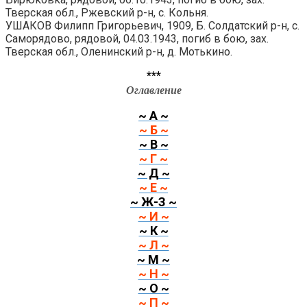
Тверская обл., Ржевский р-н, с. Кольня.
УШАКОВ Филипп Григорьевич, 1909, Б. Солдатский р-н, с.
Саморядово, рядовой, 04.03.1943, погиб в бою, зах.
Тверская обл., Оленинский р-н, д. Мотькино.
***
Оглавление
~ А ~
~ Б ~
~ В ~
~ Г ~
~ Д ~
~ Е ~
~ Ж-З ~
~ И ~
~ К ~
~ Л ~
~ М ~
~ Н ~
~ О ~
~ П ~