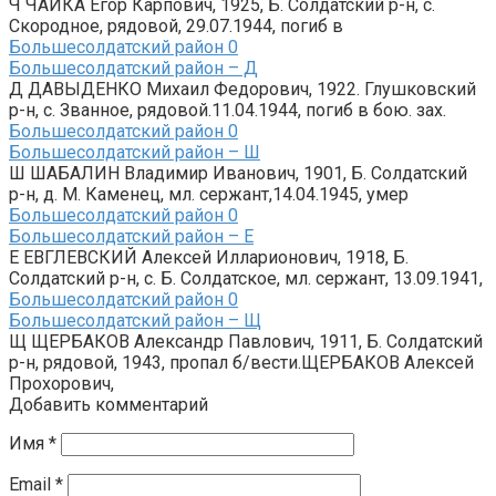
Ч ЧАЙКА Егор Карпович, 1925, Б. Солдатский р-н, с.
Скородное, рядовой, 29.07.1944, погиб в
Большесолдатский район
0
Большесолдатский район – Д
Д ДАВЫДЕНКО Михаил Федорович, 1922. Глушковский
р-н, с. Званное, рядовой.11.04.1944, погиб в бою. зах.
Большесолдатский район
0
Большесолдатский район – Ш
Ш ШАБАЛИН Владимир Иванович, 1901, Б. Солдатский
р-н, д. М. Каменец, мл. сержант,14.04.1945, умер
Большесолдатский район
0
Большесолдатский район – Е
Е ЕВГЛЕВСКИЙ Алексей Илларионович, 1918, Б.
Солдатский р-н, с. Б. Солдатское, мл. сержант, 13.09.1941,
Большесолдатский район
0
Большесолдатский район – Щ
Щ ЩЕРБАКОВ Александр Павлович, 1911, Б. Солдатский
р-н, рядовой, 1943, пропал б/вести.ЩЕРБАКОВ Алексей
Прохорович,
Добавить комментарий
Имя
*
Email
*