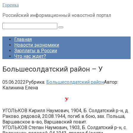
Перейти
Горенка
к
Российский информационный новостной портал
контенту
Поиск:
Главная
Новости экономики
Зарплаты в России
Что нас ждет?
Большесолдатский район – У
05.06.2022
Рубрика:
Большесолдатский район
Автор:
Калинина Елена
У
УГОЛЬКОВ Кирилл Наумович, 1904, Б. Солдатский р-н, д.
Раково. рядовой, 20.08.1944, погиб в бою, зах. Польша,
Варшавское в-во, Варшавский повит.
УГОЛЬКОВ Степан Наумович, 1903, Б. Солдатский р-н, с.