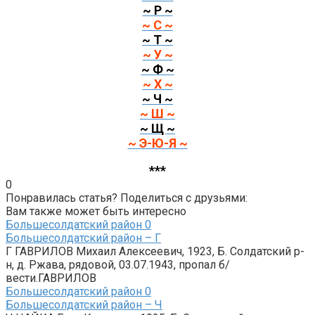
~ Р ~
~ С ~
~ Т ~
~ У ~
~ Ф ~
~ Х ~
~ Ч ~
~ Ш ~
~ Щ ~
~ Э-Ю-Я ~
***
0
Понравилась статья? Поделиться с друзьями:
Вам также может быть интересно
Большесолдатский район
0
Большесолдатский район – Г
Г ГАВРИЛОВ Михаил Алексеевич, 1923, Б. Солдатский р-
н, д. Ржава, рядовой, 03.07.1943, пропал б/
вести.ГАВРИЛОВ
Большесолдатский район
0
Большесолдатский район – Ч