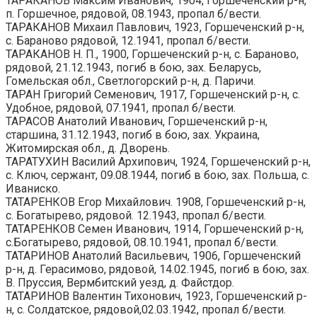
ТАРАКАНОВ Максим Иванович, 1904, Горшеченский р-н,
п. Горшечное, рядовой, 08.1943, пропал б/вести.
ТАРАКАНОВ Михаил Павлович, 1923, Горшеченский р-н,
с. Бараново рядовой, 12.1941, пропал б/вести.
ТАРАКАНОВ Н. П., 1900, Горшеченский р-н, с. Бараново,
рядовой, 21.12.1943, погиб в бою, зах. Беларусь,
Гомельская обл., Светлогорский р-н, д. Паричи.
ТАРАН Григорий Семенович, 1917, Горшеченский р-н, с.
Удобное, рядовой, 07.1941, пропал б/вести.
ТАРАСОВ Анатолий Иванович, Горшеченский р-н,
старшина, 31.12.1943, погиб в бою, зах. Украина,
Житомирская обл., д. Дворень.
ТАРАТУХИН Василий Архипович, 1924, Горшеченский р-н,
с. Ключ, сержант, 09.08.1944, погиб в бою, зах. Польша, с.
Иваниско.
ТАТАРЕНКОВ Егор Михайлович. 1908, Горшеченский р-н,
с. Богатырево, рядовой. 12.1943, пропал б/вести.
ТАТАРЕНКОВ Семен Иванович, 1914, Горшеченский р-н,
с.Богатырево, рядовой, 08.10.1941, пропал б/вести.
ТАТАРИНОВ Анатолий Васильевич, 1906, Горшеченский
р-н, д. Герасимово, рядовой, 14.02.1945, погиб в бою, зах.
В. Пруссия, Вермбитский уезд, д. Файстдор.
ТАТАРИНОВ Валентин Тихонович, 1923, Горшеченский р-
н, с. Солдатское, рядовой,02.03.1942, пропал б/вести.