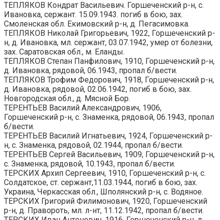
ТЕПЛЯКОВ Кондрат Васильевич. Горшеченский р-н, с.
Ивановка, сержант. 15.09.1943. погиб в бою, зах.
Смоленская обл. Екимовский р-н, д. Пегасимовка.
ТЕПЛЯКОВ Николай Григорьевич, 1922, Горшеченский р-
н, д. Ивановка, мл. сержант, 03.07.1942, умер от болезни,
зах. Саратовская обл., м. Еланды.
ТЕПЛЯКОВ Степан Панфилович, 1910, Горшеченский р-н,
д. Ивановка, рядовой, 06.1943, пропал б/вести.
ТЕПЛЯКОВ Трофим Федорович, 1918, Горшеченский р-н,
д. Ивановка, рядовой, 02.06.1942, погиб в бою, зах.
Новгородская обл., д. Мясной Бор.
ТЕРЕНТЬЕВ Василий Александрович, 1906,
Горшеченский р-н, с. Знаменка, рядовой, 06.1943, пропал
б/вести.
ТЕРЕНТЬЕВ Василий Игнатьевич, 1924, Горшеченский р-
н, с. Знаменка, рядовой, 02.1944, пропал б/вести.
ТЕРЕНТЬЕВ Сергей Васильевич, 1909, Горшеченский р-н,
с. Знаменка, рядовой, 10.1943, пропал б/вести.
ТЕРСКИХ Архип Сергеевич, 1910, Горшеченский р-н, с.
Солдатское, ст. сержант,11.03.1944, погиб в бою, зах.
Украина, Черкасская обл., Шполянский р-н, с. Водяное.
ТЕРСКИХ Григорий Филимонович, 1920, Горшеченский
р-н, д. Правороть, мл. л-нт, 11.12.1942, пропал б/вести.
ТЕРСКИХ Иван Антонович, 1916, Горшеченский р-н, д.