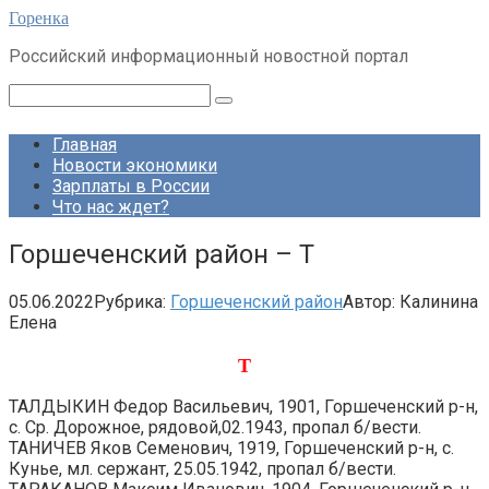
Перейти
Горенка
к
Российский информационный новостной портал
контенту
Поиск:
Главная
Новости экономики
Зарплаты в России
Что нас ждет?
Горшеченский район – Т
05.06.2022
Рубрика:
Горшеченский район
Автор:
Калинина
Елена
Т
ТАЛДЫКИН Федор Васильевич, 1901, Горшеченский р-н,
с. Ср. Дорожное, рядовой,02.1943, пропал б/вести.
ТАНИЧЕВ Яков Семенович, 1919, Горшеченский р-н, с.
Кунье, мл. сержант, 25.05.1942, пропал б/вести.