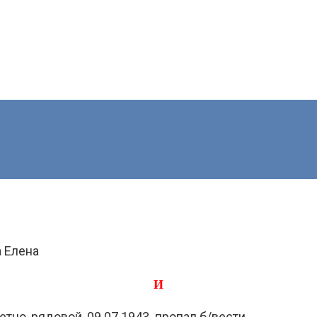
 Елена
И
тно, рядовой, 09.07.1943. пропал б/вести.