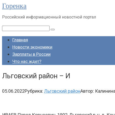
Горенка
Перейти
к
Российский информационный новостной портал
контенту
Поиск:
Главная
Новости экономики
Зарплаты в России
Что нас ждет?
Льговский район – И
05.06.2022
Рубрика:
Льговский район
Автор:
Калинина
ИВАЕВ Павел Корнеевич, 1902, Льговский р-н, д. Коче