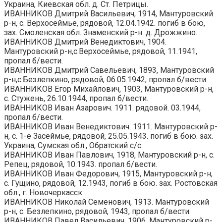
Украина, Киевская обл. д. Ст. Петрицы.
ИВАННИКОВ Дмитрий Васильевич, 1914, Мантуровский
р-н, с. Верхосеймье, рядовой, 12.04.1942. погиб в бою,
зах. Смоленская обл. Знаменский р-н. д. Дрожжино.
ИВАННИКОВ Дмитрий Венедиктович, 1904.
Мантуровский р-н,с.Верхосеймье, рядовой, 11.1941,
пропал б/вести.
ИВАННИКОВ Дмитрий Савельевич, 1893, Мантуровский
р-н,с.Безлепкино, рядовой, 06.05.1942, пропал б/вести.
ИВАННИКОВ Егор Михайлович, 1903, Мантуровский р-н,
с. Стужень, 26.10.1944, пропал б/вести.
ИВАННИКОВ Иван Азарович. 1911. рядовой. 03.1944,
пропал б/вести.
ИВАННИКОВ Иван Венедиктович. 1911. Мантуровский р-
н, с. 1-е Засеймье, рядовой, 25.05.1943. погиб в бою. зах.
Украина, Сумская обл., Обратский с/с.
ИВАННИКОВ Иван Павлович, 1918, Мантуровский р-н, с.
Репец, рядовой, 10.1943. пропал б/вести.
ИВАННИКОВ Иван Федорович, 1915, Мантуровский р-н,
с. Гущино, рядовой, 12.1943, погиб в бою. зах. Ростовская
обл., г. Новочеркасск.
ИВАННИКОВ Николай Семенович, 1913. Мантуровский
р-н, с. Безлепкино, рядовой, 1943, пропал б/вести.
ИВАННИКОВ Павел Васильевич, 1906, Мантуровский р-