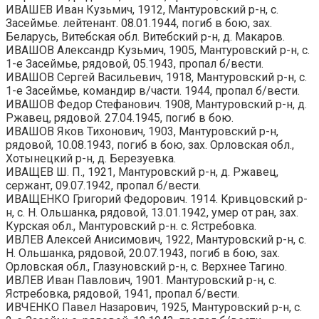
ИВАШЕВ Иван Кузьмич, 1912, Мантуровский р-н, с.
Засеймье. лейтенант. 08.01.1944, погиб в бою, зах.
Беларусь, Витебская обл. Витебский р-н, д. Макаров.
ИВАШОВ Александр Кузьмич, 1905, Мантуровский р-н, с.
1-е Засеймье, рядовой, 05.1943, пропал б/вести.
ИВАШОВ Сергей Васильевич, 1918, Мантуровский р-н, с.
1-е Засеймье, командир в/части. 1944, пропал б/вести.
ИВАШОВ Федор Стефанович. 1908, Мантуровский р-н, д.
Ржавец, рядовой. 27.04.1945, погиб в бою.
ИВАШОВ Яков Тихонович, 1903, Мантуровский р-н,
рядовой, 10.08.1943, погиб в бою, зах. Орловская обл.,
Хотынецкий р-н, д. Березуевка.
ИВАЩЕВ Ш. П., 1921, Мантуровский р-н, д. Ржавец,
сержант, 09.07.1942, пропал б/вести.
ИВАЩЕНКО Григорий Федорович. 1914. Кривцовский р-
н, с. Н. Ольшанка, рядовой, 13.01.1942, умер от ран, зах.
Курская обл., Мантуровский р-н. с. Ястребовка.
ИВЛЕВ Алексей Анисимович, 1922, Мантуровский р-н, с.
Н. Ольшанка, рядовой, 20.07.1943, погиб в бою, зах.
Орловская обл., Глазуновский р-н, с. Верхнее Тагино.
ИВЛЕВ Иван Павлович, 1901. Мантуровский р-н, с.
Ястребовка, рядовой, 1941, пропал б/вести.
ИВЧЕНКО Павел Назарович, 1925, Мантуровский р-н, с.