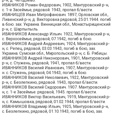
р-н, д. Чегодзево.
ИВАНИКОВ Роман Федорович, 1902, Мантуровский р-н,
с. 1-е Засеймье, рядовой. 1943, пропал б/вести.
ИВАНИЩЕВ Иван Митрофанович. 1897, Орловская обл.,
Ливенский р-н, д. Викторовка рядовой, 25.01.1944. погиб
в бою. зах. Украина. Винницкая обл., Монастырищенский
р-н, с. Шарпыпыль.
ИВАННИКОВ Александр Ильич. 1922, Мантуровский р-н,
с. Верхосеймье, рядовой, 07.1942, погиб в бою.
ИВАННИКОВ Андрей Андреевич, 1924, Мантуровский р-
н, с. Репец, рядовой, 03.03.1943, погиб в бою, зах.
Украина. Сумская обл., Миропольский р-н, с. Б. Рябицы.
ИВАННИКОВ Андрей Никонорович, 1901, Мантуровский
р-н, с. Стужень, рядовой, 1941, пропал б/вести.
ИВАННИКОВ Василий Иванович, 1907, Мантуровский р-
н. с. Стужень, рядовой, 04.1943, погиб в бою.
ИВАННИКОВ Василий Николаевич, 1922, Мантуровский
р-н, с. Безлепкино, рядовой. 1943, пропал б/вести.
ИВАННИКОВ Василий Сидорович. 1907. Мантуровский р-
н, с. 1-е Засеймье. рядовой, 1945. пропал б/вести.
ИВАННИКОВ Виктор Васильевич, 1919, Мантуровский р-
н, с. Камышовка, рядовой, 01.02.1944, пропал б/вести.
ИВАННИКОВ Владимир Ильич, 1925, Мантуровский р-н,
с. Безлепкино, рядовой, 01.10.1943, погиб в бою, зах.