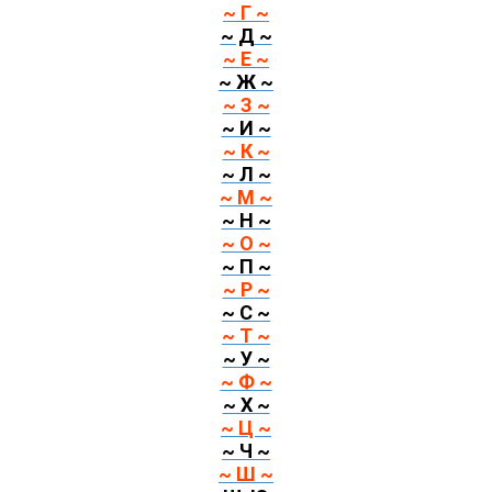
~ Г ~
~ Д ~
~ Е ~
~ Ж ~
~ З ~
~ И ~
~ К ~
~ Л ~
~ М ~
~ Н ~
~ О ~
~ П ~
~ Р ~
~ С ~
~ Т ~
~ У ~
~ Ф ~
~ Х ~
~ Ц ~
~ Ч ~
~ Ш ~