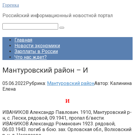
Перейти
Горенка
к
Российский информационный новостной портал
контенту
Поиск:
Главная
Новости экономики
Зарплаты в России
Что нас ждет?
Мантуровский район – И
05.06.2022
Рубрика:
Мантуровский район
Автор:
Калинина
Елена
И
ИВАНИКОВ Александр Павлович. 1910, Мантуровский р-
н, с. Лески, рядовой, 09.1941, пропал б/вести.
ИВАНИКОВ Александр Романович 1923. рядовой,
06.03.1943. погиб в бою. зах. Орловская обл., Волховский