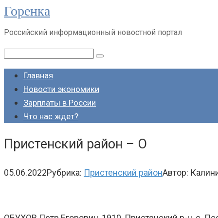
Горенка
Перейти
к
Российский информационный новостной портал
контенту
Поиск:
Главная
Новости экономики
Зарплаты в России
Что нас ждет?
Пристенский район – О
05.06.2022
Рубрика:
Пристенский район
Автор:
Калини
ОБУХОВ Петр Егорович, 1910, Пристенский р-н, с. Псе