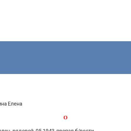
на Елена
О
лец. рядовой, 05.1943, пропал б/вести.