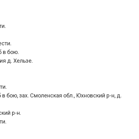
ти.
ести.
 в бою.
ия д. Хельзе.
ти.
 бою, зах. Смоленская обл., Юхновский р-н, д.
кий р-н.
ти.