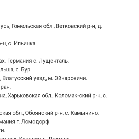
сь, Гомельская обл., Ветковский р-н, д.
н, с. Ильинка.
ах. Германия с. Лущенталь.
ьша, с. Бур.
а, Влатусский уезд, м. Эйнаровичи.
 ран.
а, Харьковская обл., Коломак-ский р-н, с.
ская обл., Обоянский р-н, с. Камынино.
рмания г. Ломсдорф.
и.
ю, зах. Карелия д. Лохтала