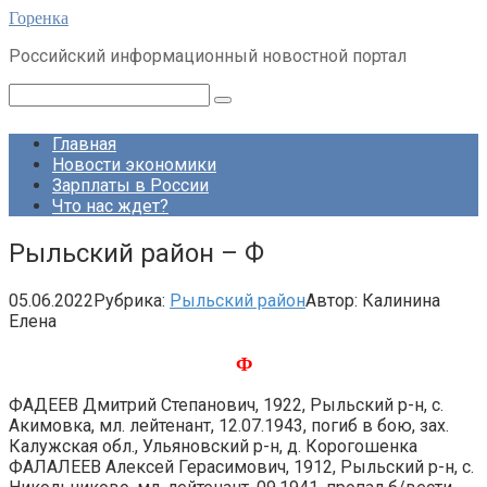
Перейти
Горенка
к
Российский информационный новостной портал
контенту
Поиск:
Главная
Новости экономики
Зарплаты в России
Что нас ждет?
Рыльский район – Ф
05.06.2022
Рубрика:
Рыльский район
Автор:
Калинина
Елена
Ф
ФАДЕЕВ Дмитрий Степанович, 1922, Рыльский р-н, с.
Акимовка, мл. лейтенант, 12.07.1943, погиб в бою, зах.
Калужская обл., Ульяновский р-н, д. Корогошенка
ФАЛАЛЕЕВ Алексей Герасимович, 1912, Рыльский р-н, с.