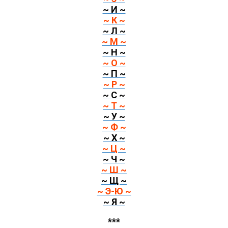
~ И ~
~ К ~
~ Л ~
~ М ~
~ Н ~
~ О ~
~ П ~
~ Р ~
~ С ~
~ Т ~
~ У ~
~ Ф ~
~ Х ~
~ Ц ~
~ Ч ~
~ Ш ~
~ Щ ~
~ Э-Ю ~
~ Я ~
***