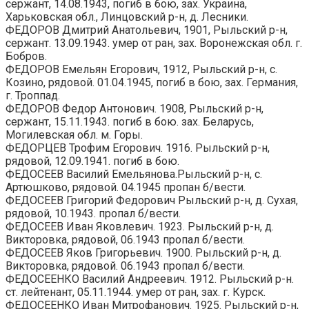
сержант, 14.08.1943, погиб в бою, зах. Украина,
Харьковская обл., Линцовский р-н, д. Лесники.
ФЕДОРОВ Дмитрий Анатольевич, 1901, Рыльский р-н,
сержант. 13.09.1943. умер от ран, зах. Воронежская обл. г.
Бобров.
ФЕДОРОВ Емельян Егорович, 1912, Рыльский р-н, с.
Козино, рядовой. 01.04.1945, погиб в бою, зах. Германия,
г. Троппад.
ФЕДОРОВ Федор Антонович. 1908, Рыльский р-н,
сержант, 15.11.1943. погиб в бою. зах. Беларусь,
Могилевская обл. м. Горы.
ФЕДОРЦЕВ Трофим Егорович. 1916. Рыльский р-н,
рядовой, 12.09.1941. погиб в бою.
ФЕДОСЕЕВ Василий Емельянова.Рыльский р-н, с.
Артюшково, рядовой. 04.1945 пропан б/вести.
ФЕДОСЕЕВ Григорий Федорович Рыльский р-н, д. Сухая,
рядовой, 10.1943. пропал б/вести.
ФЕДОСЕЕВ Иван Яковлевич. 1923. Рыльский р-н, д.
Викторовка, рядовой, 06.1943 пропал б/вести.
ФЕДОСЕЕВ Яков Григорьевич. 1900. Рыльский р-н, д.
Викторовка, рядовой. 06.1943 пропал б/вести.
ФЕДОСЕЕНКО Василий Андреевич. 1912. Рыльский р-н.
ст. лейтенант, 05.11.1944. умер от ран, зах. г. Курск.
ФЕДОСЕЕНКО Иван Митрофанович. 1925. Рыльский р-н,