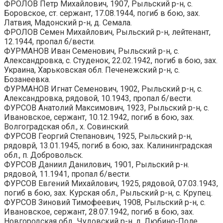
ФРОЛОВ Петр Михайлович, 1907, Рыльский р-н, с.
Боровское, ст. сержант, 17.08.1944, погиб в бою, зах.
Латвия, Мадонский р-н, д. Семала.
ФРОЛОВ Семен Михайлович, Рыльский р-н, лейтенант,
12.1944, пропал б/вести.
ФУРМАНОВ Иван Семенович, Рыльский р-н, с.
Александровка, с. Студенок, 22.02.1942, погиб в бою, зах.
Украина, Харьковская обл. Печенежский р-н, с.
Бозанеевка.
ФУРМАНОВ Игнат Семенович, 1902, Рыльский р-н, с.
Александровка, рядовой, 10.1943, пропал б/вести.
ФУРСОВ Анатолий Максимович, 1923, Рыльский р-н, с.
Ивановское, сержант, 10.12.1942, погиб в бою, зах.
Волгоградская обл., х. Совинский.
ФУРСОВ Георгий Степанович, 1925, Рыльский р-н,
рядоврй, 13.01.1945, погиб в бою, зах. Калининградская
обл., п. Добровольск.
ФУРСОВ Даниил Данилович, 1901, Рыльский р-н.
рядовой, 11.1941, пропал б/вести.
ФУРСОВ Евгений Михайлович, 1925, рядовой, 07.03.1943,
погиб в бою, зах. Курская обл., Рыльский р-н, с. Крупец.
ФУРСОВ Зиновий Тимофеевич, 1908, Рыльский р-н, с.
Ивановское, сержант, 28.07.1942, погиб в бою, зах.
Новгородская обл., Чудовский р-н, д. Любино-Поле.