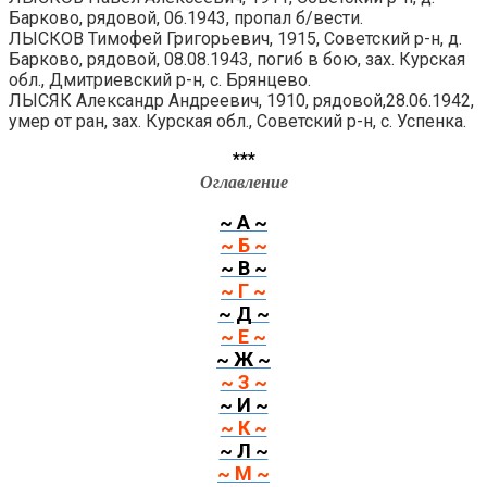
Барково, рядовой, 06.1943, пропал б/вести.
ЛЫСКОВ Тимофей Григорьевич, 1915, Советский р-н, д.
Барково, рядовой, 08.08.1943, погиб в бою, зах. Курская
обл., Дмитриевский р-н, с. Брянцево.
ЛЫСЯК Александр Андреевич, 1910, рядовой,28.06.1942,
умер от ран, зах. Курская обл., Советский р-н, с. Успенка.
***
Оглавление
~ А ~
~ Б ~
~ В ~
~ Г ~
~ Д ~
~ Е ~
~ Ж ~
~ З ~
~ И ~
~ К ~
~ Л ~
~ М ~