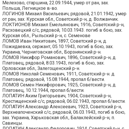
Мелехово, старшина, 22.09.1944, умер от ран, зах.
Польша, Легницкое в-во.
ЛОГИНОВ Михаил Васильевич, рядовой, 21.01.1942, умер
от ран, зах. Курская обл., Советский р-н, д. Волжанчик.
ЛОКТИОНОВ Михаил Емельянович, 1916, Советский р-н,
Расховецкий с/с, рядовой, 10.03.1943. погиб в бою, зах.
Курская обл., Рыльский р-н, с. Семенове
ЛОМОВ Иван Никитович, 1897, Советский р-н, д.
Пожидаевка, сержант, 05.10.1943, погиб в бою, зах.
Украина, Черниговская обл., Борзнянский р-н.
ЛОМОВ Никифор Романович, 1896, Советский р-н, д.
Платовец, рядовой, 8.03.1943, погиб в бою, зах.
Орловская обл., Залегощенский р-н.
ЛОМОВ Николай Семенович, 1911, Советский р-н. д.
Платовец. рядовой, 15.08.1944, пропал б/вести.
ЛОМОВ Семен Никифорович, 1925, Советский р-н, д.
Платовец, 10.12.1944, пропал б/вести.
ЛОПАТИН Аким Григорьевич, 1904, Советский р-н,
Крестищенский с/с, рядовой, 06.02.1943, пропал б/вести.
ЛОПАТИН Александр Алексеевич, 1923, Советский р-н,
Верхнеапоченский с/с, рядовой, 06.03.1943, погиб в бою,
зах. Украина, Харьковская обл., Балаклейский р-н, п.
Савинцы.
ЛОПАТИН Александр Федорович, 1914, Советский р-н, с.