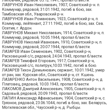
Липовчик, рядовой. 05.12.1941, пропал б/вести.
ЛАВРУНОВ Иван Николаевич, 1907, Советский р-н. п.
Коммунар, рядовой, 31.01.1942, погиб в бою, зах.
Тамбовская обл., Уваровский р-н.
ЛАВРУНОВ Иван Романович, 1923, Советский р-н, п.
Коммунар, лейтенант, 27.11.1942, погиб в бою, зах. Сев.
Осетия, г. Ардон.
ЛАВРУНОВ Михаил Николаевич, 1914, Советский р-н, п.
Коммунар, рядовой, 10.05.1944, пропал б/вести.
ЛАВРУНОВ Николай Иванович, 1910, Советский р-н, п.
Коммунар, рядовой, 20.07.1944, пропал б/вести.
ЛАЗАРЕВ Иван Семенович, 1902, Советский р-н,
Расховецкий с/с, рядовой, 24.04.1943, пропал б/вести.
ЛАЗАРЕВ Тимофей Егорович, 1917, Советский р-н,
Расховецкий с/с, политрук,10.03.1942, погиб в бою.
ЛАЗАРЕВ Тихон Демьянович, сержант, 10.01.1942, умер
от ран, зах. Курская обл., Советский р-н, ст. Кшень.
ЛАЗАРЕНКО Антон Васильевич, 1908, Советский р-н, д.
Платовец, рядовой, 10.03.1943, пропал б/вести.
ЛАКОМОВ Дмитрий Алексеевич, 1905, Советский р-н, п.
Садовый, рядовой, 20.09.1943, пропал б/вести.
ЛАПИН Александр Афанасьевич, 1904, Советский р-н, с.
Грязное, рядовой, 23.06.1044, погиб в бою, зах. Беларусь,
Могилевская обл., Чаусский р-н, д. Рыбцы.