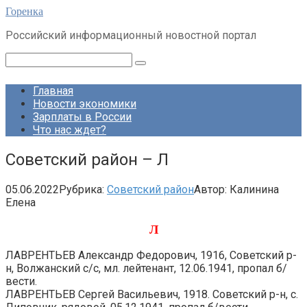
Перейти
Горенка
к
Российский информационный новостной портал
контенту
Поиск:
Главная
Новости экономики
Зарплаты в России
Что нас ждет?
Советский район – Л
05.06.2022
Рубрика:
Советский район
Автор:
Калинина
Елена
Л
ЛАВРЕНТЬЕВ Александр Федорович, 1916, Советский р-
н, Волжанский с/с, мл. лейтенант, 12.06.1941, пропал б/
вести.
ЛАВРЕНТЬЕВ Сергей Васильевич, 1918. Советский р-н, с.