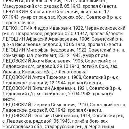
ЛЕВИН Сергей Алексеевич, 1920, Советский р-н,
Мансуровский с/с. рядовой, 05.1943, пропал б/вести.
ЛЕВУШКИН Константин Сергеевич, лейтенант. 17
07.1943, умер от ран, зах. Курская обл., Советский р-н, с.
Переволочное.
ЛЕГКОНОГИХ Федор Иванович, 1922, Черемисиновский
р-н. с. Покровское, рядовой, 02.09.1942, пропал б/вести.
ЛЕГОЩИН Афанасий Афанасьевич, 1906, Советский р-н,
д. 2-я Васильевка, рядовой, 10.05.1943, пропал б/вести.
ЛЕГОЩИН Митрофан Федорович, 1922, Советский р-н, п.
Коммунар, мл. лейтенант, 23.12.1943, умер от ран.
ЛЕДОВСКИЙ Аким Васильевич, 1905, Советский р-н,
Ледовский с/с, рядовой, 29.10.1943, погиб в бою, зах.
Украина, Киевская обл., с. Ясногородка.
ЛЕДОВСКИЙ Антон Тихонович, 1908, Советский р-н, с.
Ледовское, рядовой, 12.1944, пропал б/вести.
ЛЕДОВСКИЙ Виталий Андреевич, 1921, Советский р-н,
Ледовский с/с, мл. лейтенант, 27.04.1943, пропал б/
вести.
ЛЕДОВСКИЙ Гавриил Семенович, 1910, Советский р-н, с.
Ледовское, рядовой, 02.1942, пропал б/вести.
ЛЕДОВСКИЙ Георгий Дмитриевич, 1914, Советский р-н,
с. Ледовское, рядовой, 05.1943, погиб в бою, зах.
Новгородская обл., Старорусский р-н, д. Черенчицы.