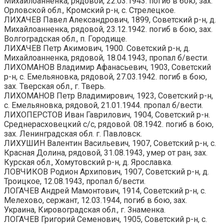
Михайлоанненка, рядовой, 22.03.1943. погиб в бою, зах.
Орловской обл., Кромский р-н, с. Стрелецкое.
ЛИХАЧЕВ Павел Александрович, 1899, Советский р-н, д.
Михайлоанненка, рядовой, 23.12.1942. погиб в бою, зах.
Волгоградская обл., п. Городище.
ЛИХАЧЕВ Петр Акимович, 1900. Советский р-н, д.
Михайлоанненка, рядовой, 18.04.1943, пропал б/вести.
ЛИХОМАНОВ Владимир Афанасьевич, 1903, Советский
р-н, с. Емельяновка, рядовой, 27.03.1942. погиб в бою,
зах. Тверская обл., г. Тверь.
ЛИХОМАНОВ Петр Владимирович, 1923, Советский р-н,
с. Емельяновка, рядовой, 21.01.1944. пропал б/вести.
ЛИХОПЕРСТОВ Иван Гаврилович, 1904, Советский р-н.
Среднерасховецкий с/с, рядовой. 08.1942. погиб в бою,
зах. Ленинградская обл. г. Павловск.
ЛИХУШИН Валентин Васильевич, 1907, Советский р-н, с.
Красная Долина, рядовой, 31.08.1943, умер от ран, зах.
Курская обл., Хомутовский р-н, д. Ярославка.
ЛОВЧИКОВ Родион Архипович, 1907, Советский р-н, д.
Троицкое, 12.08.1943, пропал б/вести.
ЛОГАЧЕВ Андрей Мамонтович, 1914, Советский р-н, с.
Мелехово, сержант, 12.03.1944, погиб в бою, зах.
Украина, Кировоградская обл., г. Знаменка.
ЛОГАЧЕВ Григорий Семенович, 1905, Советский р-н, с.