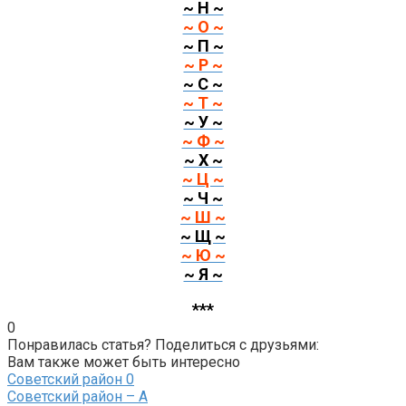
~ Н ~
~ О ~
~ П ~
~ Р ~
~ С ~
~ Т ~
~ У ~
~ Ф ~
~ Х ~
~ Ц ~
~ Ч ~
~ Ш ~
~ Щ ~
~ Ю ~
~ Я ~
***
0
Понравилась статья? Поделиться с друзьями:
Вам также может быть интересно
Советский район
0
Советский район – А