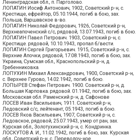
Ленинградская обл., п. Парголово.
ЛОПАТИН Иосиф Антонович, 1902, Советский р-н, с.
Крестище, ефрейтор, 05.10.1944, погиб в бою, зах.
Польша, Варшавское в-во.
ЛОПАТИН Николай Федорович, 1926, Советский р-н,
Верхнеапоченский с/с, рядовой, 13.07.1943, погиб в бою.
ЛОПАТИН Павел Петрович. 1903, Советский р-н, с.
Крестище. рядовой, 10.10.1943, пропал б/вести.
ЛОПАТИН Сергей Григорьевич. 1915, Советский р-н, с.
Верхние Апочки, рядовой, 17.08.1943, погиб в бою, зах.
Украина, Сумская обл., Краснопольский р-н, д.
Гребенниковка.
ЛОПУХИН Михаил Александрович, 1900, Советский р-н,
с. Верхнее Гурово, 14.02.1942, погиб в бою.
ЛОПЫРЕВ Стефан Петрович. 1900. Советский р-н, д.
Большая Карповка. рядовой. 01.1942, погиб в бою, зах.
Московская обл. Раменский р-н, д. Сафонове
ЛОСЕВ Иван Васильевич, 1911. Советский р-н,
Ледовский с/с, лейтенант, 05.1943, погиб в бою.
ЛОСЕВ Яков Васильевич, 1907, Советский р-н, с.
Ледовское, рядовой, 25.07.1943, умер от ран, зах.
Курская обл., Золотухинский р-н, с. Кондринка.
ЛОСКУТОВ А. И., 11.02.1942, погиб в бою, зах. Курская
обл., Советский р-н. с. Переволоч-ное.