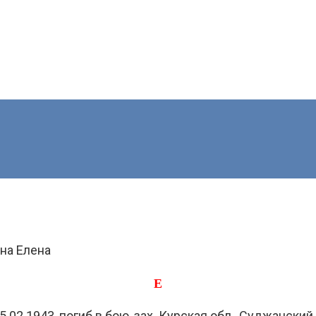
на Елена
Е
2.1943, погиб в бою, зах. Курская обл., Суджанский р