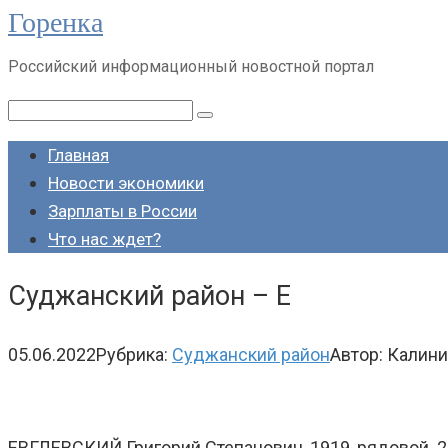
Горенка
Перейти
к
Российский информационный новостной портал
контенту
Поиск:
Главная
Новости экономики
Зарплаты в России
Что нас ждет?
Суджанский район – Е
05.06.2022
Рубрика:
Суджанский район
Автор:
Калини
ЕВГЛЕВСКИЙ Григорий Степанович, 1919, рядовой. 25.0