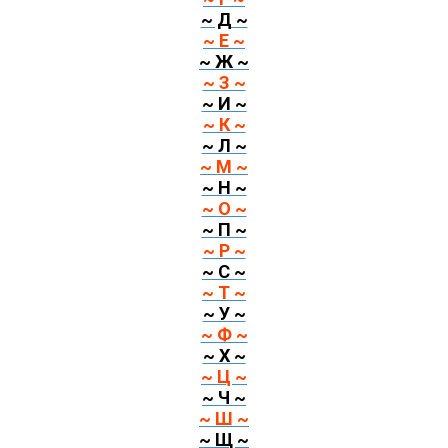
~ Д ~
~ Е ~
~ Ж ~
~ З ~
~ И ~
~ К ~
~ Л ~
~ М ~
~ Н ~
~ О ~
~ П ~
~ Р ~
~ С ~
~ Т ~
~ У ~
~ Ф ~
~ Х ~
~ Ц ~
~ Ч ~
~ Ш ~
~ Щ ~