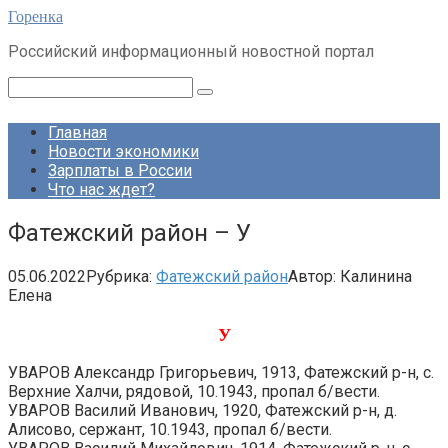
Перейти
Горенка
к
Российский информационный новостной портал
контенту
Поиск:
Главная
Новости экономики
Зарплаты в России
Что нас ждет?
Фатежский район – У
05.06.2022
Рубрика:
Фатежский район
Автор:
Калинина
Елена
У
УВАРОВ Александр Григорьевич, 1913, Фатежский р-н, с.
Верхние Халчи, рядовой, 10.1943, пропал б/вести.
УВАРОВ Василий Иванович, 1920, Фатежский р-н, д.
Алисово, сержант, 10.1943, пропал б/вести.