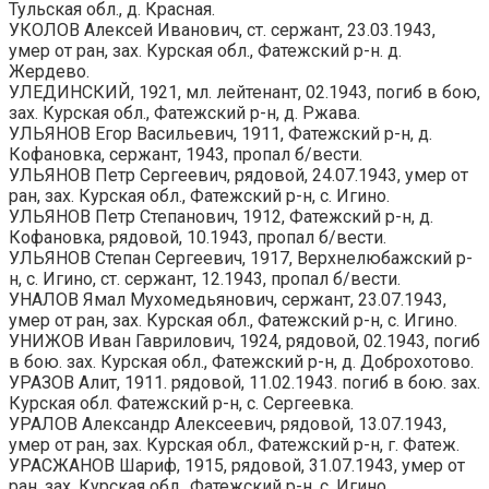
Тульская обл., д. Красная.
УКОЛОВ Алексей Иванович, ст. сержант, 23.03.1943,
умер от ран, зах. Курская обл., Фатежский р-н. д.
Жердево.
УЛЕДИНСКИЙ, 1921, мл. лейтенант, 02.1943, погиб в бою,
зах. Курская обл., Фатежский р-н, д. Ржава.
УЛЬЯНОВ Егор Васильевич, 1911, Фатежский р-н, д.
Кофановка, сержант, 1943, пропал б/вести.
УЛЬЯНОВ Петр Сергеевич, рядовой, 24.07.1943, умер от
ран, зах. Курская обл., Фатежский р-н, с. Игино.
УЛЬЯНОВ Петр Степанович, 1912, Фатежский р-н, д.
Кофановка, рядовой, 10.1943, пропал б/вести.
УЛЬЯНОВ Степан Сергеевич, 1917, Верхнелюбажский р-
н, с. Игино, ст. сержант, 12.1943, пропал б/вести.
УНАЛОВ Ямал Мухомедьянович, сержант, 23.07.1943,
умер от ран, зах. Курская обл., Фатежский р-н, с. Игино.
УНИЖОВ Иван Гаврилович, 1924, рядовой, 02.1943, погиб
в бою. зах. Курская обл., Фатежский р-н, д. Доброхотово.
УРАЗОВ Алит, 1911. рядовой, 11.02.1943. погиб в бою. зах.
Курская обл. Фатежский р-н, с. Сергеевка.
УРАЛОВ Александр Алексеевич, рядовой, 13.07.1943,
умер от ран, зах. Курская обл., Фатежский р-н, г. Фатеж.
УРАСЖАНОВ Шариф, 1915, рядовой, 31.07.1943, умер от
ран, зах. Курская обл., Фатежский р-н, с. Игино.