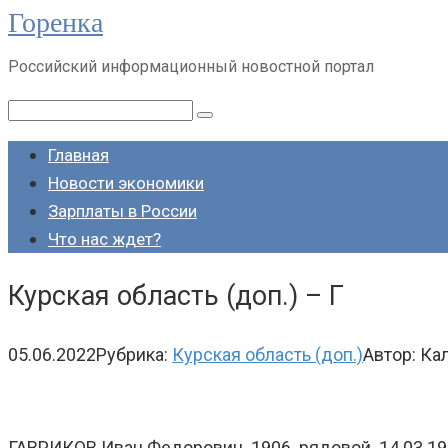
Горенка
Перейти
к
Российский информационный новостной портал
контенту
Поиск:
Главная
Новости экономики
Зарплаты в России
Что нас ждет?
Курская область (доп.) – Г
05.06.2022
Рубрика:
Курская область (доп.)
Автор:
Ка
ГАВРИКОВ Иван Федорович. 1906. рядовой. 14.03.1943