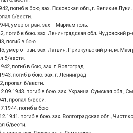
2, погиб в бою, зах. Псковская обл., г. Великие Луки.
опал б/вести.
44, умер от ран. зах г. Мариамполь.
 погиб в бою. зах. Ленинградская обл. Чудовский р-н
3, погиб в бою.
, умер от ран. зах. Латвия, Приэкульский р-н, м. Маз
л б/вести.
2, погиб в бою, зах. г. Волгоград.
3, погиб в бою. зах. г. Ленинград.
, пропал б/вести.
9.1943. погиб в бою. зах. Украина. Сумская обл., См
1, пропал б/веси.
.1944. погиб в бою.
1941. погиб в бою. зах. Волгоградская обл., Чистяко
л б/вести.
в плену, зах. Германия, г. Ламсдорф.