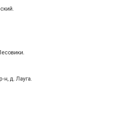
вский.
Лесовики.
н, д. Лауга.