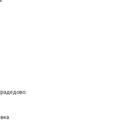
 Прадедово.
вка.