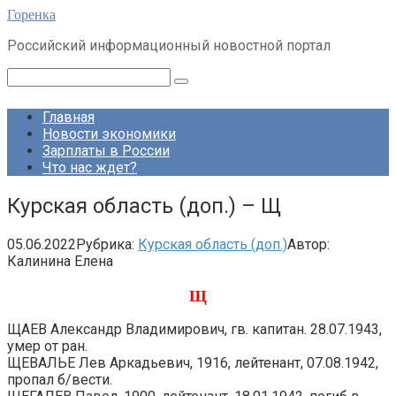
Перейти
Горенка
к
Российский информационный новостной портал
контенту
Поиск:
Главная
Новости экономики
Зарплаты в России
Что нас ждет?
Курская область (доп.) – Щ
05.06.2022
Рубрика:
Курская область (доп.)
Автор:
Калинина Елена
Щ
ЩАЕВ Александр Владимирович, гв. капитан. 28.07.1943,
умер от ран.
ЩЕВАЛЬЕ Лев Аркадьевич, 1916, лейтенант, 07.08.1942,
пропал б/вести.