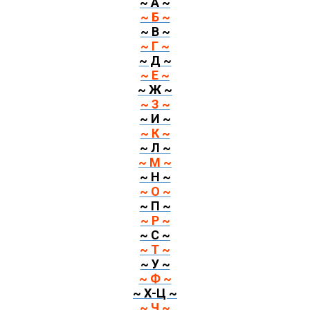
~ А ~
~ Б ~
~ В ~
~ Г ~
~ Д ~
~ Е ~
~ Ж ~
~ З ~
~ И ~
~ К ~
~ Л ~
~ М ~
~ Н ~
~ О ~
~ П ~
~ Р ~
~ С ~
~ Т ~
~ У ~
~ Ф ~
~ Х-Ц ~
~ Ч ~