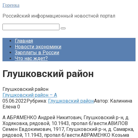
Перейти
Горенка
к
Российский информационный новостной портал
контенту
Поиск:
Главная
Новости экономики
Зарплаты в России
Что нас ждет?
Глушковский район
Глушковский район
Глушковский район – А
05.06.2022
Рубрика:
Глушковский район
Автор:
Калинина
Елена
0
А АБРАМЕНКО Андрей Никитович, Глушковский р-н, д.
Ходяковка, рядовой, 10.1943, пропал б/вести.АВИЛОВ
Семен Евдокимович, 1917, Глушковский р-н, д. Самарка,
рядовой, 11.1943, пропал б/вести.АВРАМЕНКО Козьма