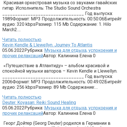
Красивая оркестровая музыка со звуками гавайских
гитар. Исполнитель: The Studio Sound Orchestra
________________________________ Год выпуска:
1989Формат: MP3 Продолжительность: 00:50:06Битрейт
аудио: 320 kbpsРазмер: 115 Mb Содержание: 1. Hilo
March2….
Читать полностью
Kevin Kendle & Llewellyn. Journey To Atlantis
05.06.2022
Рубрика:
Музыка для отдыха, успокоения и
прочих релаксаций
Автор:
Калинина Елена
0
«Путешествие в Атлантиду» – альбом красивой и
спокойной музыки авторов – Kevin Kendle и Llewellyn.
________________________________ Год выпуска:
2006Формат: MP3 Продолжительность: 00:49:02Битрейт
аудио: 256 kbpsРазмер: 89 Mb Содержание:…
Читать полностью
Deuter. Koyasan: Reiki Sound Healing
05.06.2022
Рубрика:
Музыка для отдыха, успокоения и
прочих релаксаций
Автор:
Калинина Елена
0
Георг Дойтер (Georg Deuter) родился в Германии в