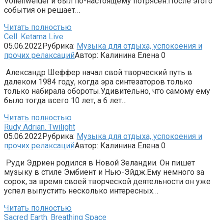
Vollenweider и был по-настоящему потрясен.После этого
события он решает…
Читать полностью
Cell. Ketama Live
05.06.2022
Рубрика:
Музыка для отдыха, успокоения и
прочих релаксаций
Автор:
Калинина Елена
0
Александр Шеффер начал свой творческий путь в
далеком 1984 году, когда эра синтезаторов только
только набирала обороты.Удивительно, что самому ему
было тогда всего 10 лет, а 6 лет…
Читать полностью
Rudy Adrian. Twilight
05.06.2022
Рубрика:
Музыка для отдыха, успокоения и
прочих релаксаций
Автор:
Калинина Елена
0
Руди Эдриен родился в Новой Зеландии. Он пишет
музыку в стиле Эмбиент и Нью-Эйдж.Ему немного за
сорок, за время своей творческой деятельности он уже
успел выпустить несколько интересных…
Читать полностью
Sacred Earth. Breathing Space