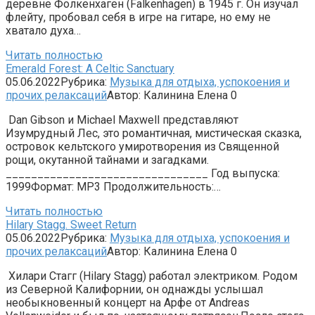
деревне Фолкенхаген (Falkenhagen) в 1945 г. Он изучал
флейту, пробовал себя в игре на гитаре, но ему не
хватало духа…
Читать полностью
Emerald Forest: A Celtic Sanctuary
05.06.2022
Рубрика:
Музыка для отдыха, успокоения и
прочих релаксаций
Автор:
Калинина Елена
0
Dan Gibson и Michael Maxwell представляют
Изумрудный Лес, это романтичная, мистическая сказка,
островок кельтского умиротворения из Священной
рощи, окутанной тайнами и загадками.
________________________________ Год выпуска:
1999Формат: MP3 Продолжительность:…
Читать полностью
Hilary Stagg. Sweet Return
05.06.2022
Рубрика:
Музыка для отдыха, успокоения и
прочих релаксаций
Автор:
Калинина Елена
0
Хилари Стагг (Hilary Stagg) работал электриком. Родом
из Северной Калифорнии, он однажды услышал
необыкновенный концерт на Арфе от Andreas