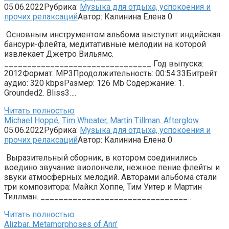
05.06.2022
Рубрика:
Музыка для отдыха, успокоения и
прочих релаксаций
Автор:
Калинина Елена
0
Основным инструментом альбома выступит индийская
бансури-флейта, медитативные мелодии на которой
извлекает Джетро Вильямс.
________________________________ Год выпуска:
2012Формат: MP3Продолжительность: 00:54:33Битрейт
аудио: 320 kbpsРазмер: 126 Mb Содержание: 1.
Grounded2. Bliss3….
Читать полностью
Michael Hoppé, Tim Wheater, Martin Tillman. Afterglow
05.06.2022
Рубрика:
Музыка для отдыха, успокоения и
прочих релаксаций
Автор:
Калинина Елена
0
Выразительный сборник, в котором соединились
воедино звучание виолончели, нежное пение флейты и
звуки атмосферных мелодий. Авторами альбома стали
три композитора: Майкл Хоппе, Тим Уитер и Мартин
Тиллман. ________________________________…
Читать полностью
Alizbar. Metamorphoses of Ann’