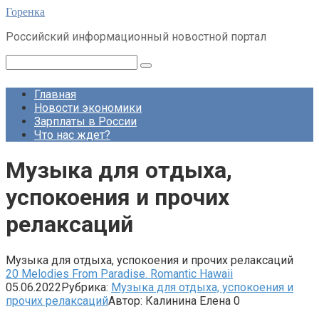
Перейти
Горенка
к
Российский информационный новостной портал
контенту
Поиск:
Главная
Новости экономики
Зарплаты в России
Что нас ждет?
Музыка для отдыха,
успокоения и прочих
релаксаций
Музыка для отдыха, успокоения и прочих релаксаций
20 Melodies From Paradise. Romantic Hawaii
05.06.2022
Рубрика:
Музыка для отдыха, успокоения и
прочих релаксаций
Автор:
Калинина Елена
0