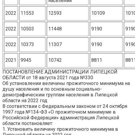
населения
2022
11553
12593
10109
101
2022
10503
11448
9190
919
2022
10373
11307
9190
919
2021
9945
10742
8811
881
ПОСТАНОВЛЕНИЕ АДМИНИСТРАЦИИ ЛИПЕЦКОЙ
ОБЛАСТИ от 18 августа 2021 года №330
Об установлении величины
прожиточного
минимума на
душу населения и по основным социально-
демографическим группам населения в Липецкой
области на
2022 год
В соответствии с Федеральным законом от 24 октября
1997 года №134-ФЗ «О прожиточном минимуме в
Российской Федерации» администрация Липецкой
области постановляет:
1. Установить величину
прожиточного
минимума в
Липецкой области на
2022 год
: