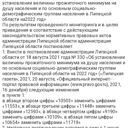
установлении величины
прожиточного
минимума на
душу населения и по основным социально-
демографическим группам населения в Липецкой
области на
2022 год
»
По результатам проведенного мониторинга и в целях
приведения в соответствие с действующим
законодательством нормативных правовых актов
администрации Липецкой области администрация
Липецкой области постановляет:
1. Внести в постановление администрации Липецкой
области от 18 августа 2021 года № 330 «Об установлении
величины прожиточного минимума на душу населения и
по основным социально-демографическим группам
населения в Липецкой области на 2022 год» («Липецкая
газета», 2021, 20 августа; «Официальный интернет-
портал правовой информации» (www.pravo.gov.ru), 2021,
16 декабря) следующие изменения:
в пункте 1:
в абзаце втором цифры «10503» заменить цифрами
«
11553
»; в абзаце третьем цифры «11448» заменить
цифрами «
12593
»; в абзаце четвертом цифры «9190»
заменить цифрами «
10109
»; в абзаце пятом цифры
«10654» заменить цифрами «
11719
».
2. Настоящее постановление вступает в силу с 1 июня