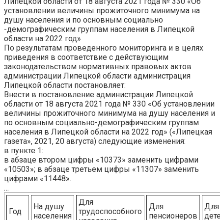
Липецкой области от 18 августа 2021 года № 330 «Об
установлении величины
прожиточного
минимума на
душу населения и по основным социально
-демографическим группам населения в Липецкой
области на
2022 год
»
По результатам проведенного мониторинга и в целях
приведения в соответствие с действующим
законодательством нормативных правовых актов
администрации Липецкой области администрация
Липецкой области постановляет:
Внести в постановление администрации Липецкой
области от 18 августа 2021 года № 330 «Об установлении
величины прожиточного минимума на душу населения и
по основным социально-демографическим группам
населения в Липецкой области на 2022 год» («Липецкая
газета», 2021, 20 августа) следующие изменения:
в пункте 1:
в абзаце втором цифры «10373» заменить цифрами
«
10503
»; в абзаце третьем цифры «11307» заменить
цифрами «
11448
».
…
Для
На душу
Для
Для
Год
трудоспособного
населения
пенсионеров
дет