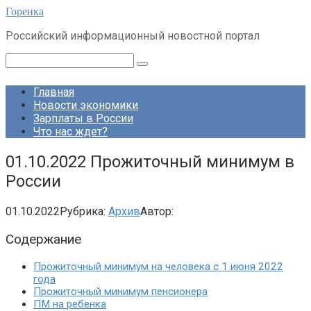
Перейти
Горенка
к
Российский информационный новостной портал
контенту
Поиск:
Главная
Новости экономики
Зарплаты в России
Что нас ждет?
01.10.2022 Прожиточный минимум в
России
01.10.2022
Рубрика:
Архив
Автор:
Содержание
Прожиточный минимум на человека с 1 июня 2022
года
Прожиточный минимум пенсионера
ПМ на ребенка