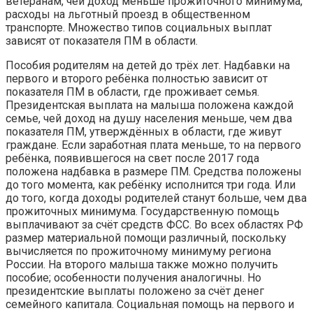
ветеранам, чей доход меньше прожиточного минимума,
расходы на льготный проезд в общественном
транспорте. Множество типов социальных выплат
зависят от показателя ПМ в области.
Пособия родителям на детей до трёх лет. Надбавки на
первого и второго ребёнка полностью зависит от
показателя ПМ в области, где проживает семья.
Президентская выплата на малыша положена каждой
семье, чей доход на душу населения меньше, чем два
показателя ПМ, утверждённых в области, где живут
граждане. Если заработная плата меньше, то на первого
ребёнка, появившегося на свет после 2017 года
положена надбавка в размере ПМ. Средства положены
до того момента, как ребёнку исполнится три года. Или
до того, когда доходы родителей станут больше, чем два
прожиточных минимума. Государственную помощь
выплачивают за счёт средств ФСС. Во всех областях РФ
размер материальной помощи различный, поскольку
вычисляется по прожиточному минимуму региона
России. На второго малыша также можно получить
пособие; особенности получения аналогичны. Но
президентские выплаты положено за счёт денег
семейного капитала. Социальная помощь на первого и