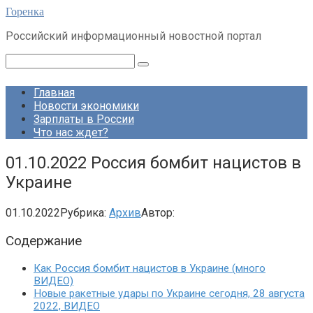
Перейти
Горенка
к
Российский информационный новостной портал
контенту
Поиск:
Главная
Новости экономики
Зарплаты в России
Что нас ждет?
01.10.2022 Россия бомбит нацистов в
Украине
01.10.2022
Рубрика:
Архив
Автор:
Содержание
Как Россия бомбит нацистов в Украине (много
ВИДЕО)
Новые ракетные удары по Украине сегодня, 28 августа
2022, ВИДЕО