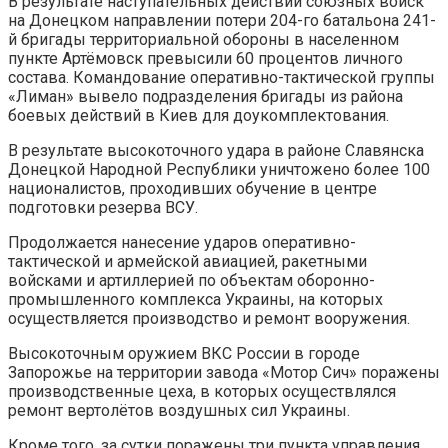
В результате наступательных действий союзных войск
на Донецком направлении потери 204-го батальона 241-
й бригады территориальной обороны в населенном
пункте Артёмовск превысили 60 процентов личного
состава. Командование оперативно-тактической группы
«Лиман» вывело подразделения бригады из района
боевых действий в Киев для доукомплектования.
В результате высокоточного удара в районе Славянска
Донецкой Народной Республики уничтожено более 100
националистов, проходивших обучение в центре
подготовки резерва ВСУ.
Продолжается нанесение ударов оперативно-
тактической и армейской авиацией, ракетными
войсками и артиллерией по объектам оборонно-
промышленного комплекса Украины, на которых
осуществляется производство и ремонт вооружения.
Высокоточным оружием ВКС России в городе
Запорожье на территории завода «Мотор Сич» поражены
производственные цеха, в которых осуществлялся
ремонт вертолётов воздушных сил Украины.
Кроме того, за сутки поражены три пункта управления