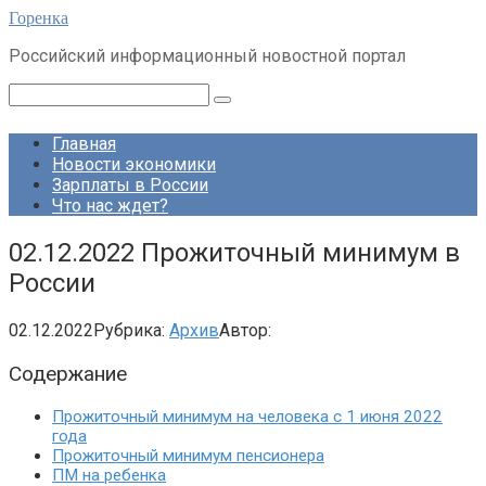
Перейти
Горенка
к
Российский информационный новостной портал
контенту
Поиск:
Главная
Новости экономики
Зарплаты в России
Что нас ждет?
02.12.2022 Прожиточный минимум в
России
02.12.2022
Рубрика:
Архив
Автор:
Содержание
Прожиточный минимум на человека с 1 июня 2022
года
Прожиточный минимум пенсионера
ПМ на ребенка