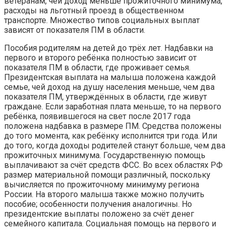
ветеранам, чей доход меньше прожиточного минимума,
расходы на льготный проезд в общественном
транспорте. Множество типов социальных выплат
зависят от показателя ПМ в области.
Пособия родителям на детей до трёх лет. Надбавки на
первого и второго ребёнка полностью зависит от
показателя ПМ в области, где проживает семья.
Президентская выплата на малыша положена каждой
семье, чей доход на душу населения меньше, чем два
показателя ПМ, утверждённых в области, где живут
граждане. Если заработная плата меньше, то на первого
ребёнка, появившегося на свет после 2017 года
положена надбавка в размере ПМ. Средства положены
до того момента, как ребёнку исполнится три года. Или
до того, когда доходы родителей станут больше, чем два
прожиточных минимума. Государственную помощь
выплачивают за счёт средств ФСС. Во всех областях РФ
размер материальной помощи различный, поскольку
вычисляется по прожиточному минимуму региона
России. На второго малыша также можно получить
пособие; особенности получения аналогичны. Но
президентские выплаты положено за счёт денег
семейного капитала. Социальная помощь на первого и