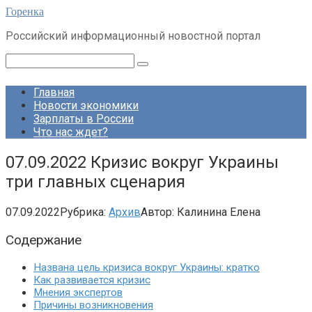
Перейти
Горенка
к
Российский информационный новостной портал
контенту
Поиск:
Главная
Новости экономики
Зарплаты в России
Что нас ждет?
07.09.2022 Кризис вокруг Украины
три главных сценария
07.09.2022
Рубрика:
Архив
Автор:
Калинина Елена
Содержание
Названа цель кризиса вокруг Украины: кратко
Как развивается кризис
Мнения экспертов
Причины возникновения