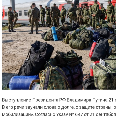
Выступление Президента РФ Владимира Путина 21 се
В его речи звучали слова о долге, о защите страны,
мобилизации». Согласно Указу № 647 от 21 сентябр