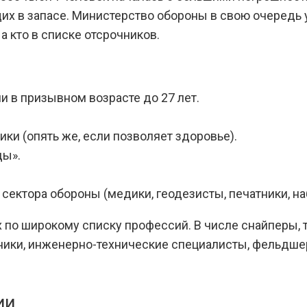
х в запасе. Министерство обороны в свою очередь у
 а кто в списке отсрочников.
 в призывном возрасте до 27 лет.
ки (опять же, если позволяет здоровье).
ды».
ектора обороны (медики, геодезисты, печатники, н
о широкому списку профессий. В числе снайперы, т
ичники, инженерно-технические специалисты, фельдше
ии