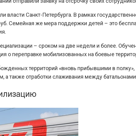
пании отправили заявку на отсрочку своих сотрудник
ли власти Санкт-Петербурга. В рамках государстве
 руб. Семейная же мера поддержки детей – это беспла
ия.
циализации – сроком на две недели и более. Обучен
ция о переправке мобилизованных на боевые террито
божденных территорий «вновь прибывшими в полку»,
м, а также отработки слаживания между батальонами
билизацию