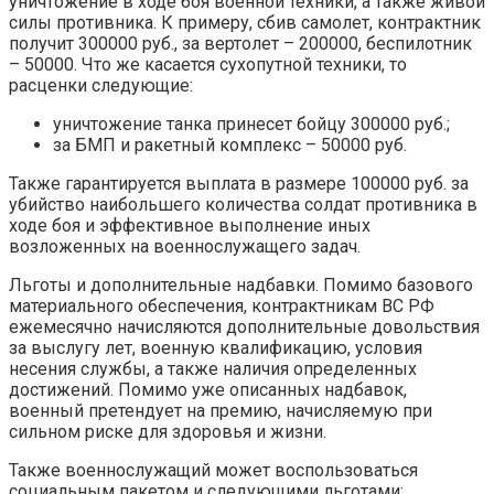
уничтожение в ходе боя военной техники, а также живой
силы противника. К примеру, сбив самолет, контрактник
получит 300000 руб., за вертолет – 200000, беспилотник
– 50000. Что же касается сухопутной техники, то
расценки следующие:
уничтожение танка принесет бойцу 300000 руб.;
за БМП и ракетный комплекс – 50000 руб.
Также гарантируется выплата в размере 100000 руб. за
убийство наибольшего количества солдат противника в
ходе боя и эффективное выполнение иных
возложенных на военнослужащего задач.
Льготы и дополнительные надбавки. Помимо базового
материального обеспечения, контрактникам ВС РФ
ежемесячно начисляются дополнительные довольствия
за выслугу лет, военную квалификацию, условия
несения службы, а также наличия определенных
достижений. Помимо уже описанных надбавок,
военный претендует на премию, начисляемую при
сильном риске для здоровья и жизни.
Также военнослужащий может воспользоваться
социальным пакетом и следующими льготами: