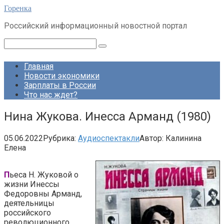
Перейти
Горенка
к
Российский информационный новостной портал
контенту
Поиск:
Главная
Новости экономики
Зарплаты в России
Что нас ждет?
Нина Жукова. Инесса Арманд (1980)
05.06.2022
Рубрика:
Аудиоспектакли
Автор:
Калинина
Елена
П
ьеса Н. Жуковой о
жизни Инессы
Федоровны Арманд,
деятельницы
российского
революционного