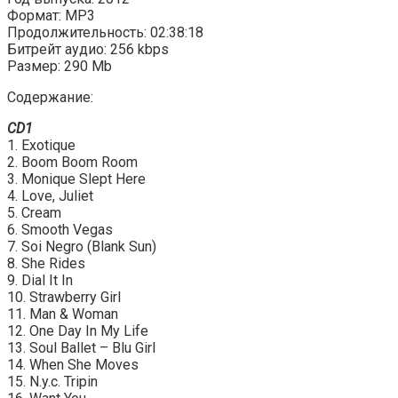
Формат: MP3
Продолжительность: 02:38:18
Битрейт аудио: 256 kbps
Размер: 290 Mb
Содержание:
CD1
1. Exotique
2. Boom Boom Room
3. Monique Slept Here
4. Love, Juliet
5. Cream
6. Smooth Vegas
7. Soi Negro (Blank Sun)
8. She Rides
9. Dial It In
10. Strawberry Girl
11. Man & Woman
12. One Day In My Life
13. Soul Ballet – Blu Girl
14. When She Moves
15. N.y.c. Tripin