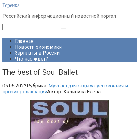
Перейти
Горенка
к
Российский информационный новостной портал
контенту
Поиск:
Главная
Новости экономики
Зарплаты в России
Что нас ждет?
The best of Soul Ballet
05.06.2022
Рубрика:
Музыка для отдыха, успокоения и
прочих релаксаций
Автор:
Калинина Елена