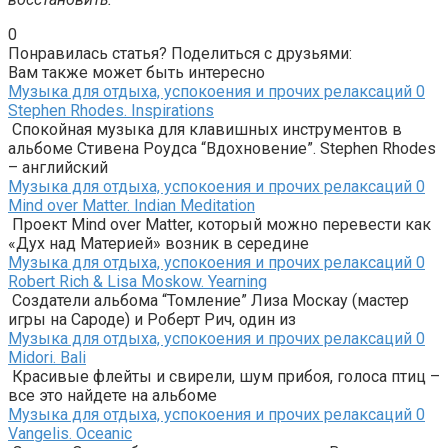
0
Понравилась статья? Поделиться с друзьями:
Вам также может быть интересно
Музыка для отдыха, успокоения и прочих релаксаций
0
Stephen Rhodes. Inspirations
Спокойная музыка для клавишных инструментов в
альбоме Стивена Роудса “Вдохновение”. Stephen Rhodes
– английский
Музыка для отдыха, успокоения и прочих релаксаций
0
Mind over Matter. Indian Meditation
Проект Mind over Matter, который можно перевести как
«Дух над Материей» возник в середине
Музыка для отдыха, успокоения и прочих релаксаций
0
Robert Rich & Lisa Moskow. Yearning
Создатели альбома “Томление” Лиза Москау (мастер
игры на Сароде) и Роберт Рич, один из
Музыка для отдыха, успокоения и прочих релаксаций
0
Midori. Bali
Красивые флейты и свирели, шум прибоя, голоса птиц –
все это найдете на альбоме
Музыка для отдыха, успокоения и прочих релаксаций
0
Vangelis. Oceanic