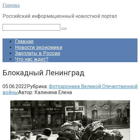
Перейти
Горенка
к
Российский информационный новостной портал
контенту
Поиск:
Главная
Новости экономики
Зарплаты в России
Что нас ждет?
Блокадный Ленинград
05.06.2022
Рубрика:
Фотохроника Великой Отечественной
войны
Автор:
Калинина Елена