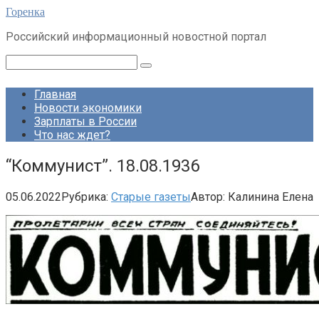
Перейти
Горенка
к
Российский информационный новостной портал
контенту
Поиск:
Главная
Новости экономики
Зарплаты в России
Что нас ждет?
“Коммунист”. 18.08.1936
05.06.2022
Рубрика:
Старые газеты
Автор:
Калинина Елена