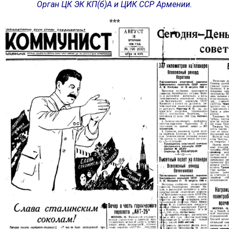
Орган ЦК ЭК КП(б)А и ЦИК ССР Армении.
***