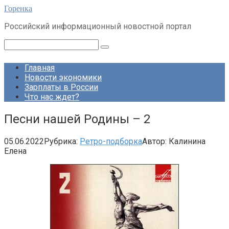
Перейти
Горенка
к
Российский информационный новостной портал
контенту
Поиск:
Главная
Новости экономики
Зарплаты в России
Что нас ждет?
Песни нашей Родины – 2
05.06.2022
Рубрика:
Ретро-подборка
Автор:
Калинина
Елена