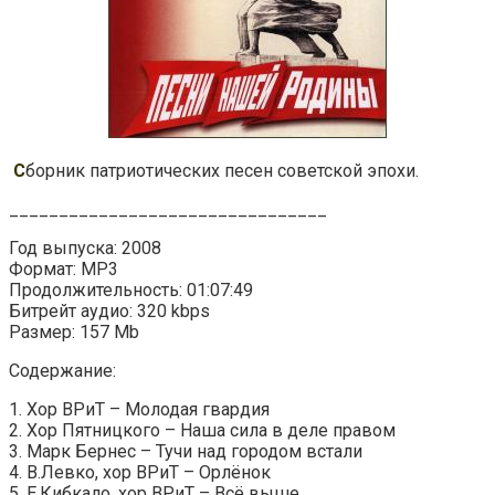
С
борник патриотических песен советской эпохи.
________________________________
Год выпуска: 2008
Формат: MP3
Продолжительность: 01:07:49
Битрейт аудио: 320 kbps
Размер: 157 Mb
Содержание:
1. Хор ВРиТ – Молодая гвардия
2. Хор Пятницкого – Наша сила в деле правом
3. Марк Бернес – Тучи над городом встали
4. В.Левко, хор ВРиТ – Орлёнок
5. Е.Кибкало, хор ВРиТ – Всё выше