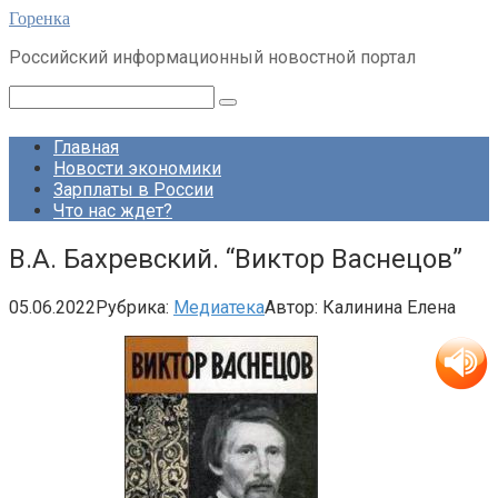
Перейти
Горенка
к
Российский информационный новостной портал
контенту
Поиск:
Главная
Новости экономики
Зарплаты в России
Что нас ждет?
В.А. Бахревский. “Виктор Васнецов”
05.06.2022
Рубрика:
Медиатека
Автор:
Калинина Елена