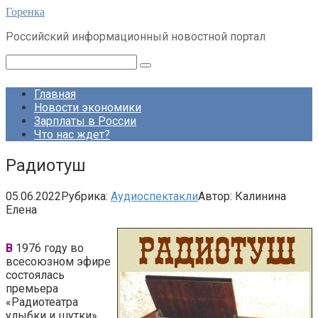
Перейти
Горенка
к
Российский информационный новостной портал
контенту
Поиск:
Главная
Новости экономики
Зарплаты в России
Что нас ждет?
Радиотуш
05.06.2022
Рубрика:
Аудиоспектакли
Автор:
Калинина
Елена
В
1976 году во
всесоюзном эфире
состоялась
премьера
«Радиотеатра
улыбки и шутки»