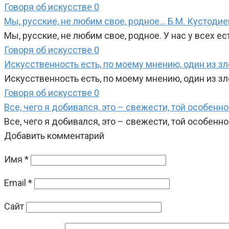
Говоря об искусстве
0
Мы, русские, не любим свое, родное… Б.М. Кустодие
Мы, русские, не любим свое, родное. У нас у всех е
Говоря об искусстве
0
Искусственность есть, по моему мнению, один из зл
Искусственность есть, по моему мнению, один из з
Говоря об искусстве
0
Все, чего я добивался, это – свежести, той особенн
Все, чего я добивался, это – свежести, той особенн
Добавить комментарий
Имя
*
Email
*
Сайт