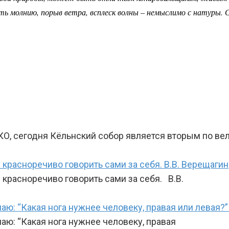
ать молнию, порыв ветра, всплеск волны – немыслимо с натуры
, сегодня Кёльнский собор является вторым по ве
красноречиво говорить сами за себя. В.В. Верещагин
красноречиво говорить сами за себя. В.В.
чаю: “Какая нога нужнее человеку, правая или левая?
чаю: “Какая нога нужнее человеку, правая