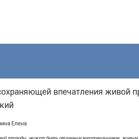
 сохраняющей впечатления живой 
кий
нина Елена
живой природы, может быть отличным копировальщиком, живым