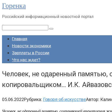
Горенка
Перейти
к
Российский информационный новостной портал
контенту
Поиск:
Главная
Новости экономики
Зарплаты в России
Что нас ждет?
Человек, не одаренный памятью,
копировальщиком… И.К. Айвазовс
05.06.2022
Рубрика:
Говоря об искусстве
Автор:
Кали
Человек, не одаренный памятью, сохраняющей впечатления 