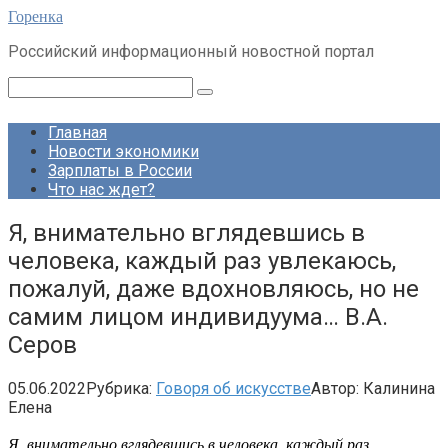
Перейти
Горенка
к
Российский информационный новостной портал
контенту
Поиск:
Главная
Новости экономики
Зарплаты в России
Что нас ждет?
Я, внимательно вглядевшись в
человека, каждый раз увлекаюсь,
пожалуй, даже вдохновляюсь, но не
самим лицом индивидуума… В.А.
Серов
05.06.2022
Рубрика:
Говоря об искусстве
Автор:
Калинина
Елена
Я, внимательно вглядевшись в человека, каждый раз