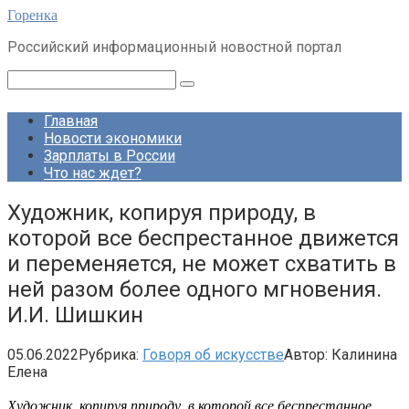
Перейти
Горенка
к
Российский информационный новостной портал
контенту
Поиск:
Главная
Новости экономики
Зарплаты в России
Что нас ждет?
Художник, копируя природу, в
которой все беспрестанное движется
и переменяется, не может схватить в
ней разом более одного мгновения.
И.И. Шишкин
05.06.2022
Рубрика:
Говоря об искусстве
Автор:
Калинина
Елена
Художник, копируя природу, в которой все беспрестанное