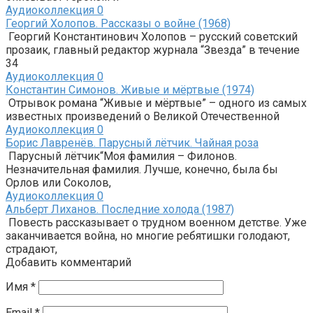
Аудиоколлекция
0
Георгий Холопов. Рассказы о войне (1968)
Георгий Константинович Холопов – русский советский
прозаик, главный редактор журнала “Звезда” в течение
34
Аудиоколлекция
0
Константин Симонов. Живые и мёртвые (1974)
Отрывок романа “Живые и мёртвые” – одного из самых
известных произведений о Великой Отечественной
Аудиоколлекция
0
Борис Лавренёв. Парусный лётчик. Чайная роза
Парусный лётчик“Моя фамилия – Филонов.
Незначительная фамилия. Лучше, конечно, была бы
Орлов или Соколов,
Аудиоколлекция
0
Альберт Лиханов. Последние холода (1987)
Повесть рассказывает о трудном военном детстве. Уже
заканчивается война, но многие ребятишки голодают,
страдают,
Добавить комментарий
Имя
*
Email
*