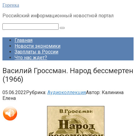
Перейти
Горенка
к
Российский информационный новостной портал
контенту
Поиск:
Главная
Новости экономики
Зарплаты в России
Что нас ждет?
Василий Гроссман. Народ бессмертен
(1966)
05.06.2022
Рубрика:
Аудиоколлекция
Автор:
Калинина
Елена