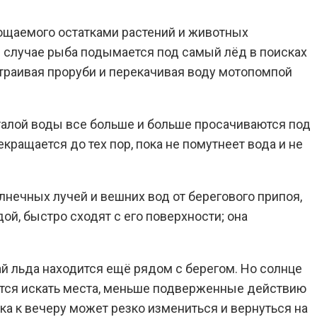
ощаемого остатками растений и животных
м случае рыба подымается под самый лёд в поисках
устраивая проруби и перекачивая воду мотопомпой
талой воды все больше и больше просачиваются под
кращается до тех пор, пока не помутнеет вода и не
нечных лучей и вешних вод от берегового припоя,
ой, быстро сходят с его поверхности; она
й льда находится ещё рядом с берегом. Но солнце
дится искать места, меньше подверженные действию
ка к вечеру может резко измениться и вернуться на