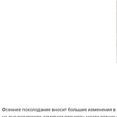
О
сеннее похолодание вносит большие изменения в 
на дно водоросли, замирает планктон, места летних