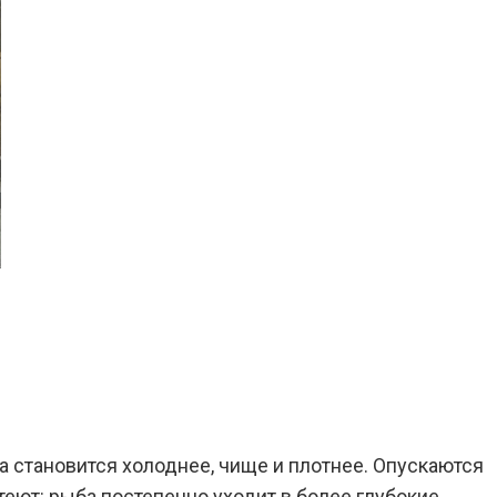
 становится холоднее, чище и плотнее. Опускаются
теют: рыба постепенно уходит в более глубокие