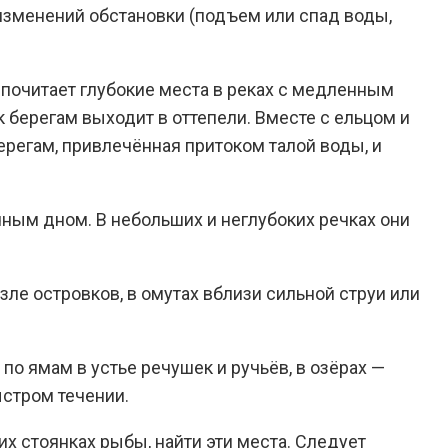
изменений обстановки (подъем или спад воды,
едпочитает глубокие места в реках с медленным
к берегам выходит в оттепели. Вместе с ельцом и
ерегам, привлечённая притоком талой воды, и
чным дном. В небольших и неглубоких речках они
ле островков, в омутах вблизи сильной струи или
по ямам в устье речушек и ручьёв, в озёрах —
ыстром течении.
 стоянках рыбы, найти эти места. Следует