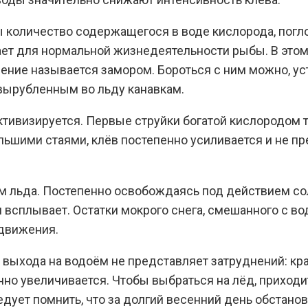
 количество содержащегося в воде кислорода, погл
атает для нормальной жизнедеятельности рыбы. В это
явление называется замором. Бороться с ним можно, 
 вырубленным во льду канавкам.
ктивизируется. Первые струйки богатой кислородом 
ьшими стаями, клёв постепенно усиливается и не пре
 льда. Постепенно освобождаясь под действием сол
 всплывает. Остатки мокрого снега, смешанного с вод
едвижения.
выхода на водоём не представляет затруднений: кра
енно увеличивается. Чтобы выбраться на лёд, прихо
едует помнить, что за долгий весенний день обстанов