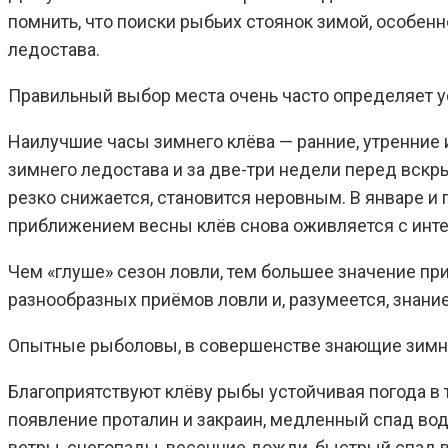
помнить, что поиски рыбьих стоянок зимой, особен
ледостава.
Правильный выбор места очень часто определяет у
Наилучшие часы зимнего клёва — ранние, утренние 
зимнего ледостава и за две-три недели перед вскр
резко снижается, становится неровным. В январе и
приближением весны клёв снова оживляется с инт
Чем «глуше» сезон ловли, тем большее значение п
разнообразных приёмов ловли и, разумеется, знани
Опытные рыболовы, в совершенстве знающие зимню
Благоприятствуют клёву рыбы устойчивая погода в 
появление проталин и закраин, медленный спад во
ветры, снегопады, весенние дожди, быстрый спад 