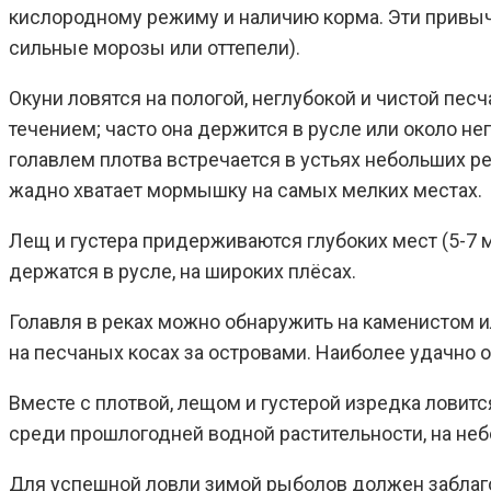
кислородному режиму и наличию корма. Эти привыч
сильные морозы или оттепели).
Окуни ловятся на пологой, неглубокой и чистой пес
течением; часто она держится в русле или около нег
голавлем плотва встречается в устьях небольших ре
жадно хватает мормышку на самых мелких местах.
Лещ и густера придерживаются глубоких мест (5-7 
держатся в русле, на широких плёсах.
Голавля в реках можно обнаружить на каменистом ил
на песчаных косах за островами. Наиболее удачно о
Вместе с плотвой, лещом и густерой изредка ловится
среди прошлогодней водной растительности, на неб
Для успешной ловли зимой рыболов должен заблагов