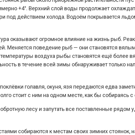
мерно +4°. Верхний слой воды продолжает охлаждатьс
ри под действием холода. Водоём покрывается льдом
ура оказывают огромное влияние на жизнь рыб. Реак
й. Меняется поведение рыб — они становятся вялыми, 
температуры воздуха рыбы становятся ещё более вял
ность в течение всей зимы обнаруживает только нал
оклёвки голавля, окуня, язя передаются едва заме
лго стоит с ним на одном месте, как бы собираясь с 
бротную лесу и запутать все поставленные рядом уд
таями собираются к местам своих зимних стоянок, н