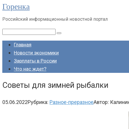
Горенка
Перейти
к
Российский информационный новостной портал
контенту
Поиск:
Главная
Новости экономики
Зарплаты в России
Что нас ждет?
Советы для зимней рыбалки
05.06.2022
Рубрика:
Разное-преразное
Автор:
Калини