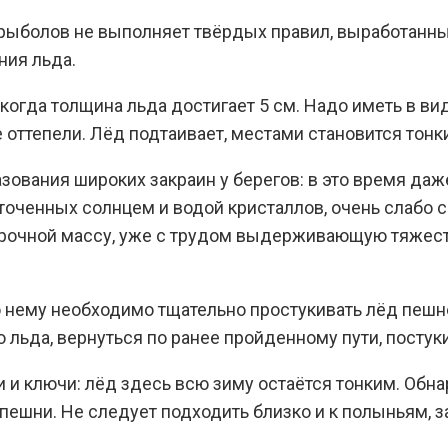
 рыболов не выполняет твёрдых правил, выработанны
ния льда.
когда толщина льда достигает 5 см. Надо иметь в ви
ттепели. Лёд подтаивает, местами становится тонким
зования широких закраин у берегов: в это время да
точенных солнцем и водой кристаллов, очень слабо
рочной массу, уже с трудом выдерживающую тяжесть 
 нему необходимо тщательно простукивать лёд пешне
то льда, вернуться по ранее пройденному пути, постук
и и ключи: лёд здесь всю зиму остаётся тонким. Обн
пешни. Не следует подходить близко и к полыньям,