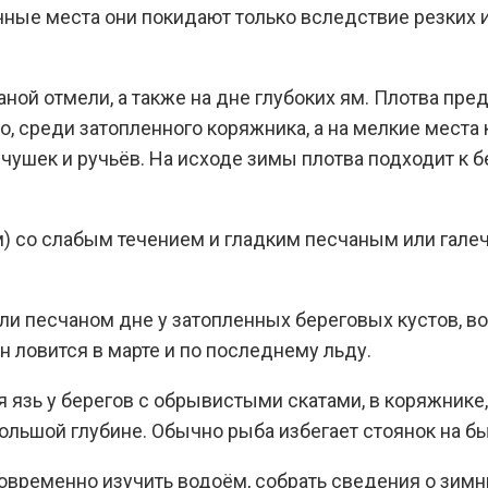
ные места они покидают только вследствие резких 
чаной отмели, а также на дне глубоких ям. Плотва пр
о, среди затопленного коряжника, а на мелкие места 
чушек и ручьёв. На исходе зимы плотва подходит к б
м) со слабым течением и гладким песчаным или гале
и песчаном дне у затопленных береговых кустов, воз
н ловится в марте и по последнему льду.
 язь у берегов с обрывистыми скатами, в коряжнике, 
ольшой глубине. Обычно рыба избегает стоянок на б
ременно изучить водоём, собрать сведения о зимних