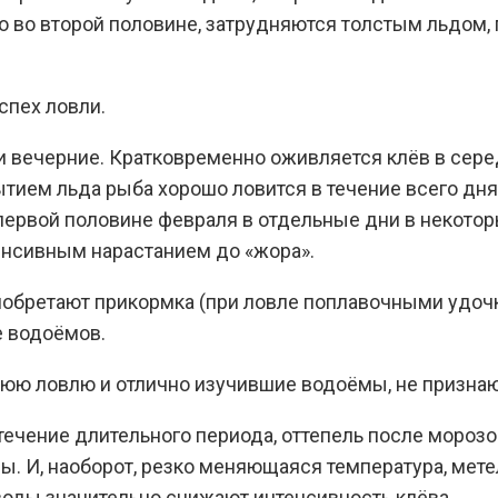
но во второй половине, затрудняются толстым льдом,
спех ловли.
и вечерние. Кратковременно оживляется клёв в сере
ытием льда рыба хорошо ловится в течение всего дня
 первой половине февраля в отдельные дни в некото
енсивным нарастанием до «жора».
риобретают прикормка (при ловле поплавочными удоч
е водоёмов.
ю ловлю и отлично изучившие водоёмы, не признают
течение длительного периода, оттепель после морозо
ды. И, наоборот, резко меняющаяся температура, ме
воды значительно снижают интенсивность клёва.