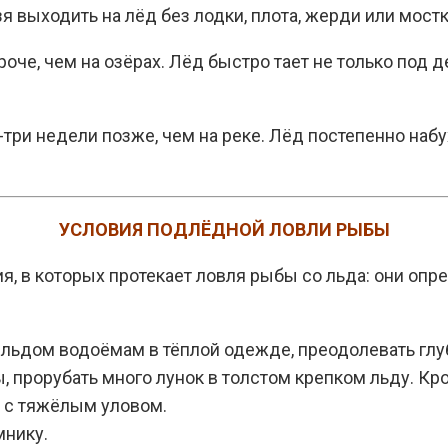
я выходить на лёд без лодки, плота, жерди или мостк
роче, чем на озёрах. Лёд быстро тает не только под
три недели позже, чем на реке. Лёд постепенно набух
УСЛОВИЯ ПОДЛЁДНОЙ ЛОВЛИ РЫБЫ
я, в которых протекает ловля рыбы со льда: они оп
льдом водоёмам в тёплой одежде, преодолевать глуб
, прорубать много лунок в толстом крепком льду. Кр
да с тяжёлым уловом.
мнику.