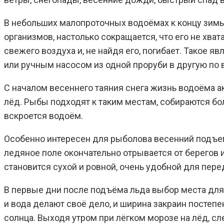
В небольших малопроточных водоёмах к концу зимы
организмов, настолько сокращается, что его не хв
свежего воздуха и, не найдя его, погибает. Такое 
или ручным насосом из одной проруби в другую по
С началом весеннего таяния снега жизнь водоёма а
лёд. Рыбы подходят к таким местам, собираются бол
вскроется водоём.
Особенно интересен для рыболова весенний подъем
ледяное поле окончательно отрывается от берегов и
становится сухой и ровной, очень удобной для пер
В первые дни после подъёма льда выбор места для 
и вода делают своё дело, и ширина закраин постеп
солнца. Выходя утром при лёгком морозе на лёд, сл