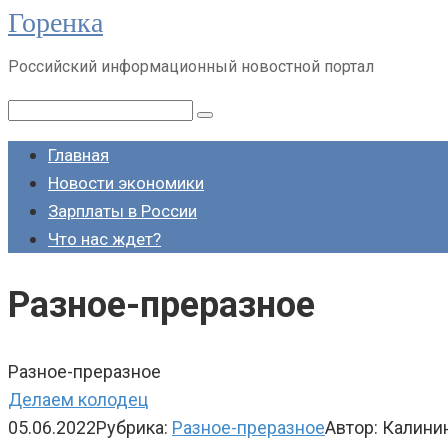
Горенка
Перейти
к
Российский информационный новостной портал
контенту
Поиск:
Главная
Новости экономики
Зарплаты в России
Что нас ждет?
Разное-преразное
Разное-преразное
Делаем колодец
05.06.2022
Рубрика:
Разное-преразное
Автор:
Калини