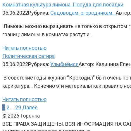
Комнатная культура лимона. Посуда для посадки
05.06.2022
Рубрика:
Садоводам, огородникам...
Автор
Лимоны можно выращивать не только в открытом гру
границ: лимоны в комнатах растут и…
Читать полностью
Политическая сатира
05.06.2022
Рубрика:
Улыбнёмся
Автор:
Калинина Еле
В советские годы журнал “Крокодил” был очень поп
карикатура… Конечно эти материалы как правило но
Читать полностью
Пагинация
1
2
…
29
Далее
записей
© 2026 Горенка
ВСЕ ПРАВА ЗАЩИЩЕНЫ. ВСЯ ИНФОРМАЦИЯ НА СА