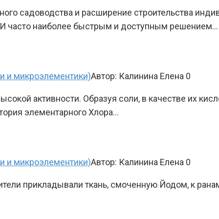
вного садоводства и расширение строительства инд
 И часто наиболее быстрым и доступным решением…
ки и микроэлементики)
Автор:
Калинина Елена
0
сокой активности. Образуя соли, в качестве их кисл
стория элементарного Хлора…
ки и микроэлементики)
Автор:
Калинина Елена
0
тели прикладывали ткань, смоченную Йодом, к ранам,