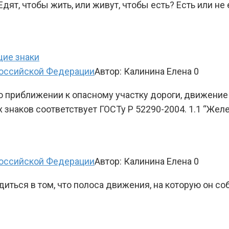
т, чтобы жить, или живут, чтобы есть? Есть или не е
щие знаки
оссийской Федерации
Автор:
Калинина Елена
0
риближении к опасному участку дороги, движение п
знаков соответствует ГОСТу Р 52290-2004. 1.1 “Ж
оссийской Федерации
Автор:
Калинина Елена
0
едиться в том, что полоса движения, на которую он с