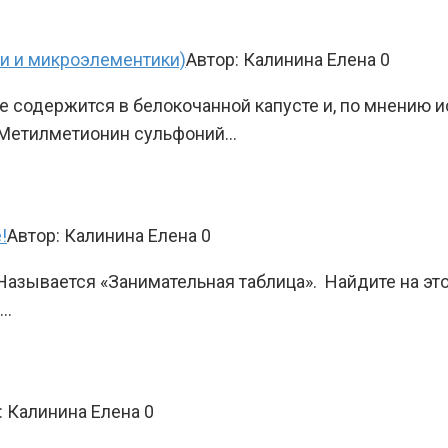
ки и микроэлементики)
Автор:
Калинина Елена
0
 содержится в белокочанной капусте и, по мнению и
U (Метилметионин сульфоний…
!
Автор:
Калинина Елена
0
азывается «Занимательная таблица». Найдите на это
у…
:
Калинина Елена
0