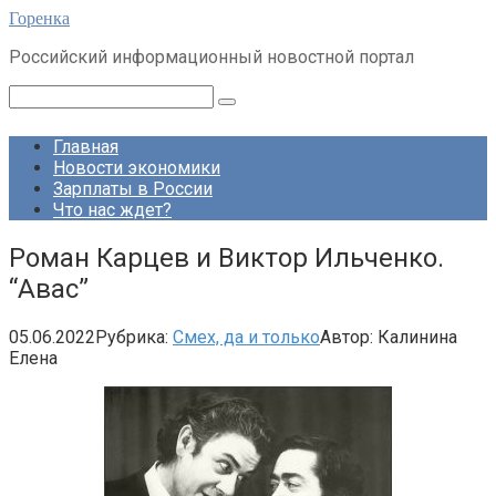
Перейти
Горенка
к
Российский информационный новостной портал
контенту
Поиск:
Главная
Новости экономики
Зарплаты в России
Что нас ждет?
Роман Карцев и Виктор Ильченко.
“Авас”
05.06.2022
Рубрика:
Смех, да и только
Автор:
Калинина
Елена