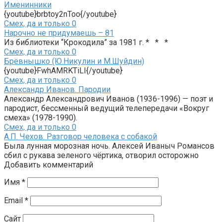
Именинники
{youtube}brbtoy2nToo{/youtube}
Смех, да и только
0
Нарочно не придумаешь – 81
Из библиотеки “Крокодила” за 1981 г. * * *
Смех, да и только
0
Брёвнышко (Ю.Никулин и М.Шуйдин)
{youtube}FwhAMRKTiLI{/youtube}
Смех, да и только
0
Александр Иванов. Пародии
Александр Александрович Иванов (1936-1996) — поэт и
пародист, бессменный ведущий телепередачи «Вокруг
смеха» (1978-1990).
Смех, да и только
0
А.П. Чехов. Разговор человека с собакой
Была лунная морозная ночь. Алексей Иваныч Романсов
сбил с рукава зеленого чёртика, отворил осторожно
Добавить комментарий
Имя
*
Email
*
Сайт