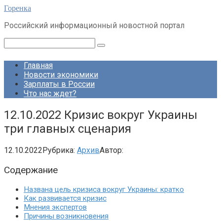
Перейти
Горенка
к
Российский информационный новостной портал
контенту
Поиск:
Главная
Новости экономики
Зарплаты в России
Что нас ждет?
12.10.2022 Кризис вокруг Украины
три главных сценария
12.10.2022
Рубрика:
Архив
Автор:
Содержание
Названа цель кризиса вокруг Украины: кратко
Как развивается кризис
Мнения экспертов
Причины возникновения